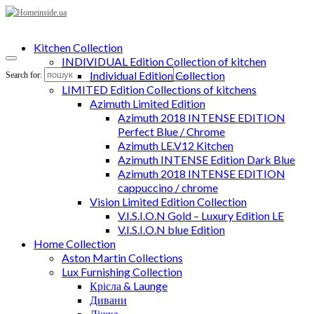
Kitchen Collection
INDIVIDUAL Edition Collection of kitchen
Individual Edition Collection
Search for:
LIMITED Edition Collections of kitchens
Azimuth Limited Edition
Azimuth 2018 INTENSE EDITION
Perfect Blue / Chrome
Azimuth LE.V12 Kitchen
Azimuth INTENSE Edition Dark Blue
Azimuth 2018 INTENSE EDITION
cappuccino / chrome
Vision Limited Edition Collection
V.I.S.I.O.N Gold – Luxury Edition LE
V.I.S.I.O.N blue Edition
Home Collection
Aston Martin Collections
Lux Furnishing Collection
Крісла & Launge
Дивани
Ліжка