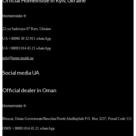
Official Homeinside in Kyiv, Ukraine
Homeinside ®
22-ya Sadovaya 97
Kiev, Ukraine
UA +38096 39 32 911 whatsApp
UA +38093 014 45 21 whatsApp
info@home-inside.ua
Social media UA
Official dealer in Oman
Homeinside ®
Muscat, Oman
Governorate/Bawshar/North Aludhaybah P.O. Box 3237, Postal Code 111
OMN +38093 014 45 21 whatsApp