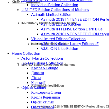
Kitchen Collection
Individual Edition Collection
LIMITED Edition Collections of kitchens
Azimuth Limited Edition
Azimuth 2018 INTENSE EDITION Perfec
INDIVIDUAL Edition Collection of kitchen
Azimuth LE.V12 Kitchen
Azimuth INTENSE Edition Dark Blue
Azimuth 2018 INTENSE EDITION cappu
Vision Limited Edition Collection
V.I.S.I.O.N Gold – Luxury Edition LE
Individual Edition Collection
V.I.S.I.O.N blue Edition
Home Collection
Aston Martin Collections
Lux Furnishing Collection
LIMITED Edition Collections of kitchens
Крісла & Launge
Дивани
Ліжка
Колекції
Azimuth Limited Edition
Офіс & Кабінет
Конференц Столи
Крісла Керівника
Офісні стільці
Офісні Крісла
Azimuth 2018 INTENSE EDITION Perfect Blue / 