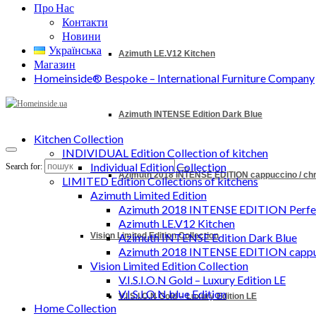
Про Нас
Контакти
Новини
Українська
Azimuth LE.V12 Kitchen
Магазин
Homeinside® Bespoke – International Furniture Company
Azimuth INTENSE Edition Dark Blue
Kitchen Collection
INDIVIDUAL Edition Collection of kitchen
Individual Edition Collection
Search for:
Azimuth 2018 INTENSE EDITION cappuccino / c
LIMITED Edition Collections of kitchens
Azimuth Limited Edition
Azimuth 2018 INTENSE EDITION Perfec
Azimuth LE.V12 Kitchen
Vision Limited Edition Collection
Azimuth INTENSE Edition Dark Blue
Azimuth 2018 INTENSE EDITION cappu
Vision Limited Edition Collection
V.I.S.I.O.N Gold – Luxury Edition LE
V.I.S.I.O.N blue Edition
V.I.S.I.O.N Gold – Luxury Edition LE
Home Collection