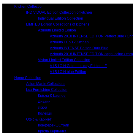
Kitchen Collection
INDIVIDUAL Edition Collection of kitchen
Individual Edition Collection
LIMITED Edition Collections of kitchens
Azimuth Limited Edition
Azimuth 2018 INTENSE EDITION Perfect Blue / Ch
Azimuth LE.V12 Kitchen
Azimuth INTENSE Edition Dark Blue
Azimuth 2018 INTENSE EDITION cappuccino / chr
Vision Limited Edition Collection
V.I.S.I.O.N Gold – Luxury Edition LE
V.I.S.I.O.N blue Edition
Home Collection
Aston Martin Collections
Lux Furnishing Collection
Крісла & Launge
Дивани
Ліжка
Колекції
Офіс & Кабінет
Конференц Столи
Крісла Керівника