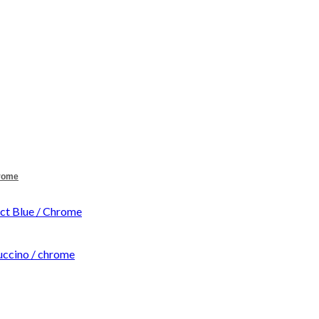
hrome
t Blue / Chrome
ccino / chrome