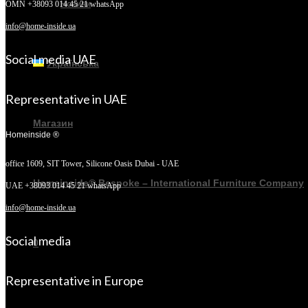
Новини
OMN +38093 014 45 21 whatsApp
info@home-inside.ua
Social media UAE
Українська
Representative in UAE
Магазин
Homeinside ®
office 1609, SIT Tower,
Silicone Oasis Dubai - UAE
Homeinside® Bespoke – International Furniture Company
UAE +38093 014 45 21 whatsApp
info@home-inside.ua
Social media
0
Representative in Europe