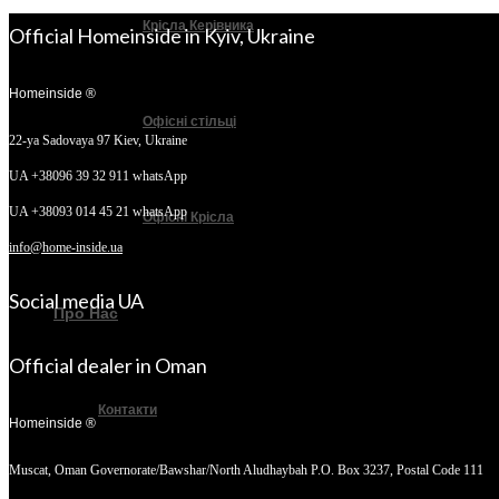
Крісла Керівника
Official Homeinside in Kyiv, Ukraine
Homeinside ®
Офісні стільці
22-ya Sadovaya 97
Kiev, Ukraine
UA +38096 39 32 911 whatsApp
UA +38093 014 45 21 whatsApp
Офісні Крісла
info@home-inside.ua
Social media UA
Про Нас
Official dealer in Oman
Контакти
Homeinside ®
Muscat, Oman
Governorate/Bawshar/North Aludhaybah P.O. Box 3237, Postal Code 111