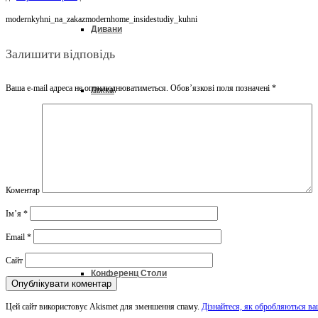
modernkyhni_na_zakazmodernhome_insidestudiy_kuhni
Дивани
Залишити відповідь
Ваша e-mail адреса не оприлюднюватиметься.
Обов’язкові поля позначені
*
Ліжка
Колекції
Коментар
Офіс & Кабінет
Ім’я
*
Email
*
Сайт
Конференц Столи
Цей сайт використовує Akismet для зменшення спаму.
Дізнайтеся, як обробляються ва