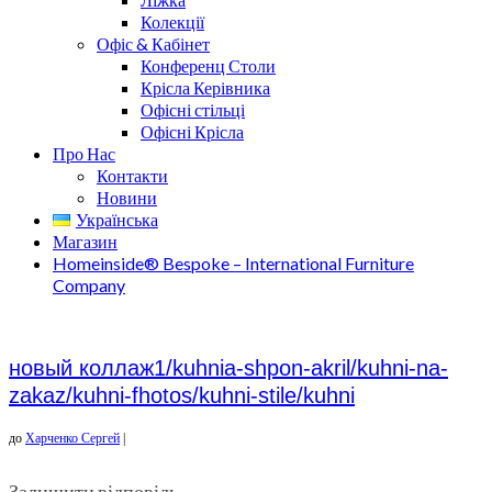
Колекції
Офіс & Кабінет
Конференц Столи
Крісла Керівника
Офісні стільці
Офісні Крісла
Про Нас
Контакти
Новини
Українська
Магазин
Homeinside® Bespoke – International Furniture
Company
новый коллаж1/kuhnia-shpon-akril/kuhni-na-
zakaz/kuhni-fhotos/kuhni-stile/kuhni
до
Харченко Сергей
|
Залишити відповідь