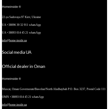
Homeinside ®
22-ya Sadovaya 97
Kiev, Ukraine
UA +38096 39 32 911 whatsApp
UA +38093 014 45 21 whatsApp
info@home-inside.ua
Social media UA
Official dealer in Oman
Homeinside ®
Muscat, Oman
Governorate/Bawshar/North Aludhaybah P.O. Box 3237, Postal Code 111
OMN +38093 014 45 21 whatsApp
info@home-inside.ua