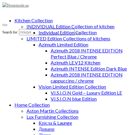
Kitchen Collection
INDIVIDUAL Edition Collection of kitchen
Individual Edition Collection
Search for:
LIMITED Edition Collections of kitchens
Azimuth Limited Edition
Azimuth 2018 INTENSE EDITION
Perfect Blue / Chrome
Azimuth LE.V12 Kitchen
Azimuth INTENSE Edition Dark Blue
Azimuth 2018 INTENSE EDITION
cappuccino / chrome
Vision Limited Edition Collection
V.I.S.I.O.N Gold – Luxury Edition LE
V.I.S.I.O.N blue Edition
Home Collection
Aston Martin Collections
Lux Furnishing Collection
Крісла & Launge
Дивани
Ліжка