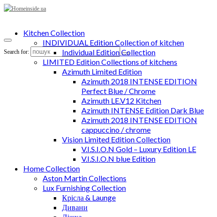
Kitchen Collection
INDIVIDUAL Edition Collection of kitchen
Individual Edition Collection
Search for:
LIMITED Edition Collections of kitchens
Azimuth Limited Edition
Azimuth 2018 INTENSE EDITION
Perfect Blue / Chrome
Azimuth LE.V12 Kitchen
Azimuth INTENSE Edition Dark Blue
Azimuth 2018 INTENSE EDITION
cappuccino / chrome
Vision Limited Edition Collection
V.I.S.I.O.N Gold – Luxury Edition LE
V.I.S.I.O.N blue Edition
Home Collection
Aston Martin Collections
Lux Furnishing Collection
Крісла & Launge
Дивани
Ліжка