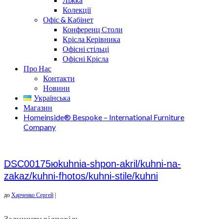
Колекції
Офіс & Кабінет
Конференц Столи
Крісла Керівника
Офісні стільці
Офісні Крісла
Про Нас
Контакти
Новини
Українська
Магазин
Homeinside® Bespoke – International Furniture
Company
DSC00175юkuhnia-shpon-akril/kuhni-na-
zakaz/kuhni-fhotos/kuhni-stile/kuhni
до
Харченко Сергей
|
Залишити відповідь