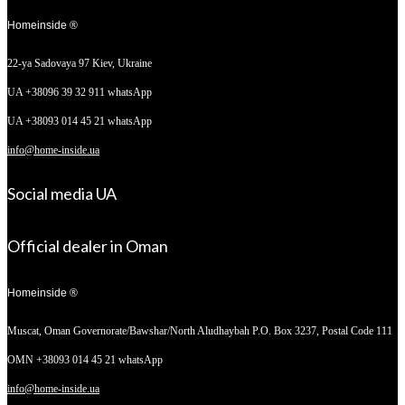
Homeinside ®
22-ya Sadovaya 97
Kiev, Ukraine
UA +38096 39 32 911 whatsApp
UA +38093 014 45 21 whatsApp
info@home-inside.ua
Social media UA
Official dealer in Oman
Homeinside ®
Muscat, Oman
Governorate/Bawshar/North Aludhaybah P.O. Box 3237, Postal Code 111
OMN +38093 014 45 21 whatsApp
info@home-inside.ua