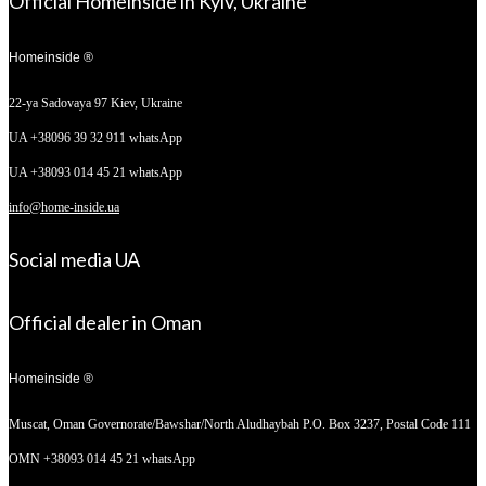
Official Homeinside in Kyiv, Ukraine
Homeinside ®
22-ya Sadovaya 97
Kiev, Ukraine
UA +38096 39 32 911 whatsApp
UA +38093 014 45 21 whatsApp
info@home-inside.ua
Social media UA
Official dealer in Oman
Homeinside ®
Muscat, Oman
Governorate/Bawshar/North Aludhaybah P.O. Box 3237, Postal Code 111
OMN +38093 014 45 21 whatsApp