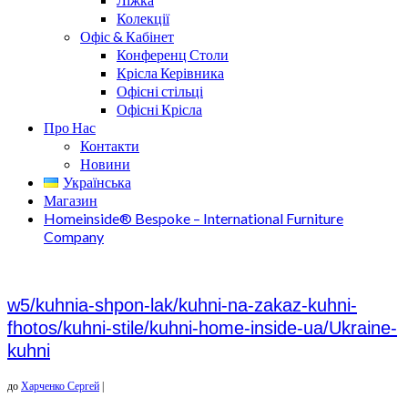
Колекції
Офіс & Кабінет
Конференц Столи
Крісла Керівника
Офісні стільці
Офісні Крісла
Про Нас
Контакти
Новини
Українська
Магазин
Homeinside® Bespoke – International Furniture
Company
w5/kuhnia-shpon-lak/kuhni-na-zakaz-kuhni-
fhotos/kuhni-stile/kuhni-home-inside-ua/Ukraine-
kuhni
до
Харченко Сергей
|