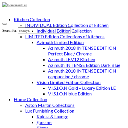
Kitchen Collection
INDIVIDUAL Edition Collection of kitchen
Individual Edition Collection
Search for:
LIMITED Edition Collections of kitchens
Azimuth Limited Edition
Azimuth 2018 INTENSE EDITION
Perfect Blue / Chrome
Azimuth LE.V12 Kitchen
Azimuth INTENSE Edition Dark Blue
Azimuth 2018 INTENSE EDITION
cappuccino / chrome
Vision Limited Edition Collection
V.I.S.I.O.N Gold – Luxury Edition LE
V.I.S.I.O.N blue Edition
Home Collection
Aston Martin Collections
Lux Furnishing Collection
Крісла & Launge
Дивани
Ліжка