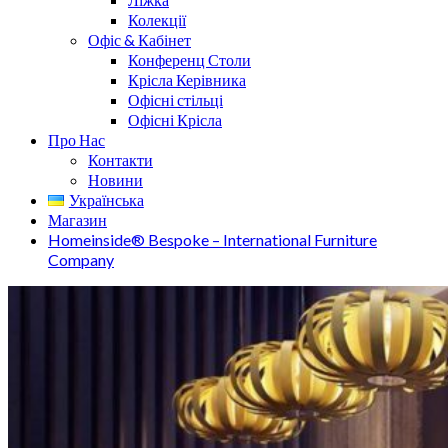
Колекції
Офіс & Кабінет
Конференц Столи
Крісла Керівника
Офісні стільці
Офісні Крісла
Про Нас
Контакти
Новини
Українська
Магазин
Homeinside® Bespoke – International Furniture
Company