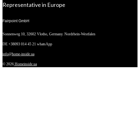
Representative in Europe
Fairpoint GmbH
Sonnenweg 10,
32602 Vlotho, Germany. Nordrhein-Westfalen
DE +38093 014 45 21 whatsApp
info@home-inside.ua
© 2026
Homeinside.ua