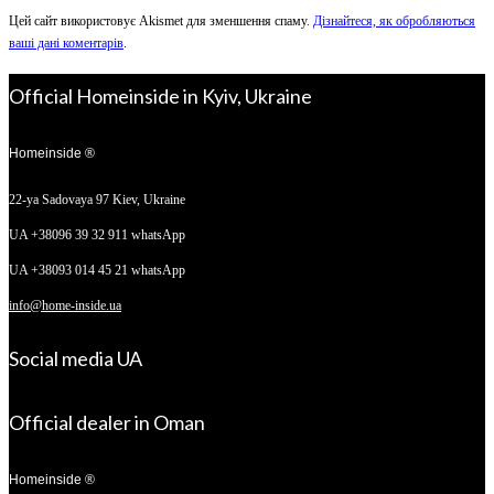
Цей сайт використовує Akismet для зменшення спаму.
Дізнайтеся, як обробляються
ваші дані коментарів
.
Official Homeinside in Kyiv, Ukraine
Homeinside ®
22-ya Sadovaya 97
Kiev, Ukraine
UA +38096 39 32 911 whatsApp
UA +38093 014 45 21 whatsApp
info@home-inside.ua
Social media UA
Official dealer in Oman
Homeinside ®