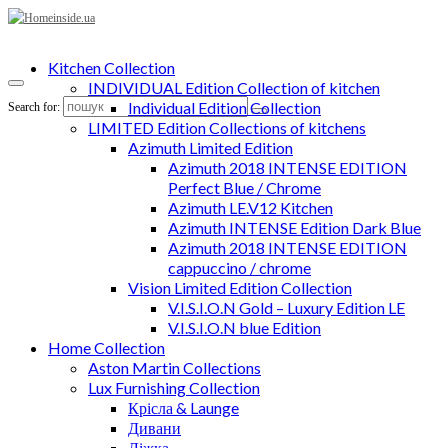
Kitchen Collection
INDIVIDUAL Edition Collection of kitchen
Individual Edition Collection
Search for:
LIMITED Edition Collections of kitchens
Azimuth Limited Edition
Azimuth 2018 INTENSE EDITION
Perfect Blue / Chrome
Azimuth LE.V12 Kitchen
Azimuth INTENSE Edition Dark Blue
Azimuth 2018 INTENSE EDITION
cappuccino / chrome
Vision Limited Edition Collection
V.I.S.I.O.N Gold – Luxury Edition LE
V.I.S.I.O.N blue Edition
Home Collection
Aston Martin Collections
Lux Furnishing Collection
Крісла & Launge
Дивани
Ліжка