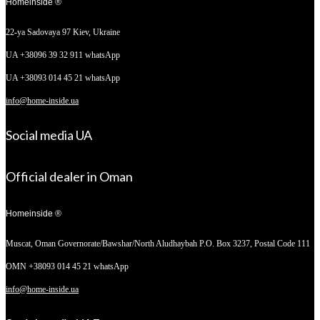
Homeinside ®
22-ya Sadovaya 97
Kiev, Ukraine
UA +38096 39 32 911 whatsApp
UA +38093 014 45 21 whatsApp
info@home-inside.ua
Social media UA
Official dealer in Oman
Homeinside ®
Muscat, Oman
Governorate/Bawshar/North Aludhaybah P.O. Box 3237, Postal Code 111
OMN +38093 014 45 21 whatsApp
info@home-inside.ua