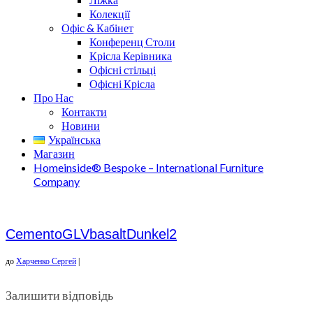
Колекції
Офіс & Кабінет
Конференц Столи
Крісла Керівника
Офісні стільці
Офісні Крісла
Про Нас
Контакти
Новини
Українська
Магазин
Homeinside® Bespoke – International Furniture
Company
CementoGLVbasaltDunkel2
до
Харченко Сергей
|
Залишити відповідь