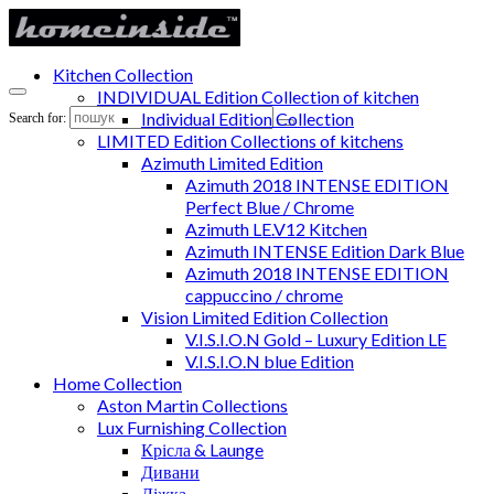
Kitchen Collection
INDIVIDUAL Edition Collection of kitchen
Individual Edition Collection
Search for:
LIMITED Edition Collections of kitchens
Azimuth Limited Edition
Azimuth 2018 INTENSE EDITION
Perfect Blue / Chrome
Azimuth LE.V12 Kitchen
Azimuth INTENSE Edition Dark Blue
Azimuth 2018 INTENSE EDITION
cappuccino / chrome
Vision Limited Edition Collection
V.I.S.I.O.N Gold – Luxury Edition LE
V.I.S.I.O.N blue Edition
Home Collection
Aston Martin Collections
Lux Furnishing Collection
Крісла & Launge
Дивани
Ліжка