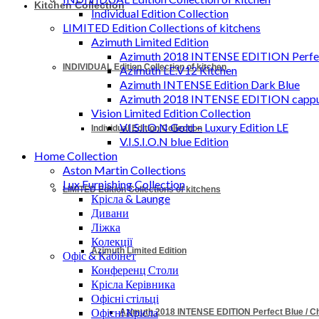
Kitchen Collection
Individual Edition Collection
LIMITED Edition Collections of kitchens
Azimuth Limited Edition
Azimuth 2018 INTENSE EDITION Perfec
INDIVIDUAL Edition Collection of kitchen
Azimuth LE.V12 Kitchen
Azimuth INTENSE Edition Dark Blue
Azimuth 2018 INTENSE EDITION cappu
Vision Limited Edition Collection
V.I.S.I.O.N Gold – Luxury Edition LE
Individual Edition Collection
V.I.S.I.O.N blue Edition
Home Collection
Aston Martin Collections
Lux Furnishing Collection
LIMITED Edition Collections of kitchens
Крісла & Launge
Дивани
Ліжка
Колекції
Azimuth Limited Edition
Офіс & Кабінет
Конференц Столи
Крісла Керівника
Офісні стільці
Офісні Крісла
Azimuth 2018 INTENSE EDITION Perfect Blue / 