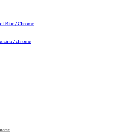
t Blue / Chrome
ccino / chrome
Chrome