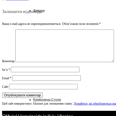
Залишити відповідь
Дивани
Ваша e-mail адреса не оприлюднюватиметься.
Обов’язкові поля позначені
*
Ліжка
Колекції
Коментар
Ім’я
*
Офіс & Кабінет
Email
*
Сайт
Конференц Столи
Цей сайт використовує Akismet для зменшення спаму.
Дізнайтеся, як обробляються ва