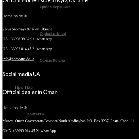
Official Homeinside in Kyiv, Ukraine
Крісла Керівника
Homeinside ®
22-ya Sadovaya 97
Kiev, Ukraine
Офісні стільці
UA +38096 39 32 911 whatsApp
UA +38093 014 45 21 whatsApp
info@home-inside.ua
Офісні Крісла
Social media UA
Про Нас
Official dealer in Oman
Homeinside ®
Контакти
Muscat, Oman
Governorate/Bawshar/North Aludhaybah P.O. Box 3237, Postal Code 111
OMN +38093 014 45 21 whatsApp