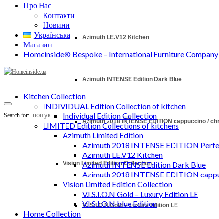
Про Нас
Контакти
Новини
Українська
Azimuth LE.V12 Kitchen
Магазин
Homeinside® Bespoke – International Furniture Company
Azimuth INTENSE Edition Dark Blue
Kitchen Collection
INDIVIDUAL Edition Collection of kitchen
Individual Edition Collection
Search for:
Azimuth 2018 INTENSE EDITION cappuccino / c
LIMITED Edition Collections of kitchens
Azimuth Limited Edition
Azimuth 2018 INTENSE EDITION Perfec
Azimuth LE.V12 Kitchen
Vision Limited Edition Collection
Azimuth INTENSE Edition Dark Blue
Azimuth 2018 INTENSE EDITION cappu
Vision Limited Edition Collection
V.I.S.I.O.N Gold – Luxury Edition LE
V.I.S.I.O.N blue Edition
V.I.S.I.O.N Gold – Luxury Edition LE
Home Collection