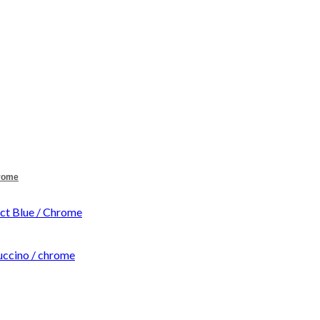
hrome
t Blue / Chrome
ccino / chrome