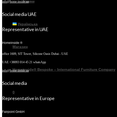
Новини
info@home-inside.ua
Social media UAE
Українська
Representative in UAE
Homeinside ®
Магазин
office 1609, SIT Tower,
Silicone Oasis Dubai - UAE
UAE +38093 014 45 21 whatsApp
Homeinside® Bespoke – International Furniture Company
info@home-inside.ua
Social media
0
Representative in Europe
Fairpoint GmbH