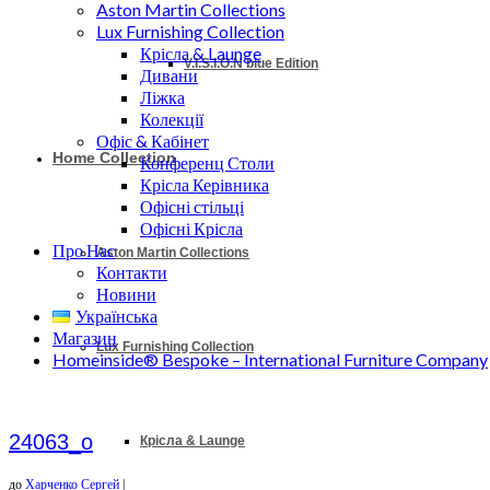
Aston Martin Collections
Lux Furnishing Collection
Крісла & Launge
V.I.S.I.O.N blue Edition
Дивани
Ліжка
Колекції
Офіс & Кабінет
Home Collection
Конференц Столи
Крісла Керівника
Офісні стільці
Офісні Крісла
Про Нас
Aston Martin Collections
Контакти
Новини
Українська
Магазин
Lux Furnishing Collection
Homeinside® Bespoke – International Furniture Company
24063_o
Крісла & Launge
до
Харченко Сергей
|