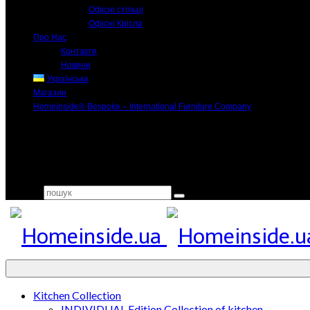
Офісні стільці
Офісні Крісла
Про Нас
Контакти
Новини
Українська
Магазин
Homeinside® Bespoke – International Furniture Company
Search for:
Kitchen Collection
INDIVIDUAL Edition Collection of kitchen