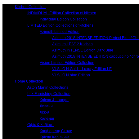
Kitchen Collection
INDIVIDUAL Edition Collection of kitchen
Individual Edition Collection
LIMITED Edition Collections of kitchens
Azimuth Limited Edition
Azimuth 2018 INTENSE EDITION Perfect Blue / Ch
Azimuth LE.V12 Kitchen
Azimuth INTENSE Edition Dark Blue
Azimuth 2018 INTENSE EDITION cappuccino / chr
Vision Limited Edition Collection
V.I.S.I.O.N Gold – Luxury Edition LE
V.I.S.I.O.N blue Edition
Home Collection
Aston Martin Collections
Lux Furnishing Collection
Крісла & Launge
Дивани
Ліжка
Колекції
Офіс & Кабінет
Конференц Столи
Крісла Керівника