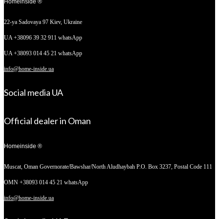
Homeinside ®
22-ya Sadovaya 97
Kiev, Ukraine
UA +38096 39 32 911 whatsApp
UA +38093 014 45 21 whatsApp
info@home-inside.ua
Social media UA
Official dealer in Oman
Homeinside ®
Muscat, Oman
Governorate/Bawshar/North Aludhaybah P.O. Box 3237, Postal Code 111
OMN +38093 014 45 21 whatsApp
info@home-inside.ua