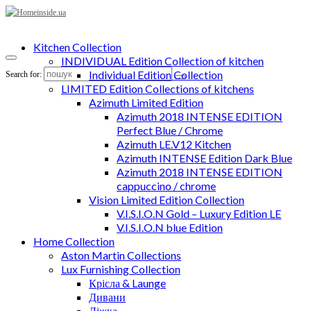
Kitchen Collection
INDIVIDUAL Edition Collection of kitchen
Individual Edition Collection
Search for:
LIMITED Edition Collections of kitchens
Azimuth Limited Edition
Azimuth 2018 INTENSE EDITION
Perfect Blue / Chrome
Azimuth LE.V12 Kitchen
Azimuth INTENSE Edition Dark Blue
Azimuth 2018 INTENSE EDITION
cappuccino / chrome
Vision Limited Edition Collection
V.I.S.I.O.N Gold – Luxury Edition LE
V.I.S.I.O.N blue Edition
Home Collection
Aston Martin Collections
Lux Furnishing Collection
Крісла & Launge
Дивани
Ліжка