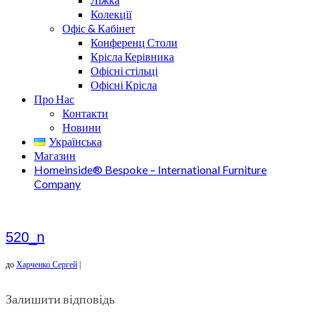
Колекції
Офіс & Кабінет
Конференц Столи
Крісла Керівника
Офісні стільці
Офісні Крісла
Про Нас
Контакти
Новини
Українська
Магазин
Homeinside® Bespoke – International Furniture
Company
520_n
до
Харченко Сергей
|
Залишити відповідь