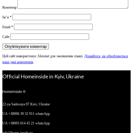
Коментар
Ім’я
*
Email
*
Сайт
Цей сайт використовує Akismet для зменшення спаму.
Дізнайтеся, як обробляються
ваші дані коментарів
.
Official Homeinside in Kyiv, Ukraine
Homeinside ®
22-ya Sadovaya 97
Kiev, Ukraine
UA +38096 39 32 911 whatsApp
UA +38093 014 45 21 whatsApp
info@home-inside.ua