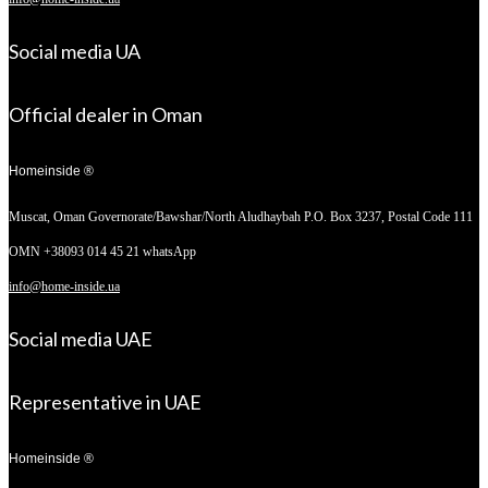
Social media UA
Official dealer in Oman
Homeinside ®
Muscat, Oman
Governorate/Bawshar/North Aludhaybah P.O. Box 3237, Postal Code 111
OMN +38093 014 45 21 whatsApp
info@home-inside.ua
Social media UAE
Representative in UAE
Homeinside ®