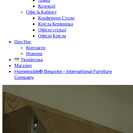
Колекції
Офіс & Кабінет
Конференц Столи
Крісла Керівника
Офісні стільці
Офісні Крісла
Про Нас
Контакти
Новини
Українська
Магазин
Homeinside® Bespoke – International Furniture
Company