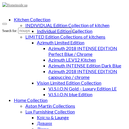
Kitchen Collection
INDIVIDUAL Edition Collection of kitchen
Individual Edition Collection
Search for:
LIMITED Edition Collections of kitchens
Azimuth Limited Edition
Azimuth 2018 INTENSE EDITION
Perfect Blue / Chrome
Azimuth LE.V12 Kitchen
Azimuth INTENSE Edition Dark Blue
Azimuth 2018 INTENSE EDITION
cappuccino / chrome
Vision Limited Edition Collection
V.I.S.I.O.N Gold – Luxury Edition LE
V.I.S.I.O.N blue Edition
Home Collection
Aston Martin Collections
Lux Furnishing Collection
Крісла & Launge
Дивани
Ліжка