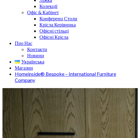
Колекції
Офіс & Кабінет
Конференц Столи
Крісла Керівника
Офісні стільці
Офісні Крісла
Про Нас
Контакти
Новини
Українська
Магазин
Homeinside® Bespoke – International Furniture
Company