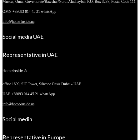
Muscat, Oman
Governorate/Bawshar/North Aludhaybah P.O. Box 3237, Postal Code 111
OMN +38093 014 45 21 whatsApp
info@home-inside.ua
Social media UAE
Representative in UAE
Homeinside ®
office 1609, SIT Tower,
Silicone Oasis Dubai - UAE
UAE +38093 014 45 21 whatsApp
info@home-inside.ua
Social media
Representative in Europe