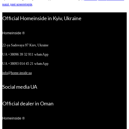
ваші дані коментарів
.
Official Homeinside in Kyiv, Ukraine
Homeinside ®
22-ya Sadovaya 97
Kiev, Ukraine
UA +38096 39 32 911 whatsApp
UA +38093 014 45 21 whatsApp
info@home-inside.ua
Social media UA
Official dealer in Oman
Homeinside ®