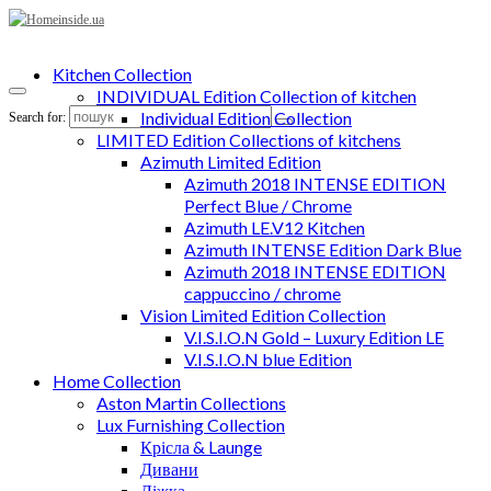
Kitchen Collection
INDIVIDUAL Edition Collection of kitchen
Individual Edition Collection
Search for:
LIMITED Edition Collections of kitchens
Azimuth Limited Edition
Azimuth 2018 INTENSE EDITION
Perfect Blue / Chrome
Azimuth LE.V12 Kitchen
Azimuth INTENSE Edition Dark Blue
Azimuth 2018 INTENSE EDITION
cappuccino / chrome
Vision Limited Edition Collection
V.I.S.I.O.N Gold – Luxury Edition LE
V.I.S.I.O.N blue Edition
Home Collection
Aston Martin Collections
Lux Furnishing Collection
Крісла & Launge
Дивани
Ліжка