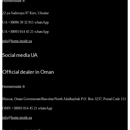
Homeinside ®
22-ya Sadovaya 97
Kiev, Ukraine
UA +38096 39 32 911 whatsApp
UA +38093 014 45 21 whatsApp
info@home-inside.ua
Social media UA
Official dealer in Oman
Homeinside ®
Muscat, Oman
Governorate/Bawshar/North Aludhaybah P.O. Box 3237, Postal Code 111
OMN +38093 014 45 21 whatsApp
info@home-inside.ua