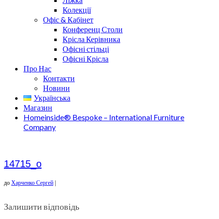
Колекції
Офіс & Кабінет
Конференц Столи
Крісла Керівника
Офісні стільці
Офісні Крісла
Про Нас
Контакти
Новини
Українська
Магазин
Homeinside® Bespoke – International Furniture
Company
14715_o
до
Харченко Сергей
|
Залишити відповідь