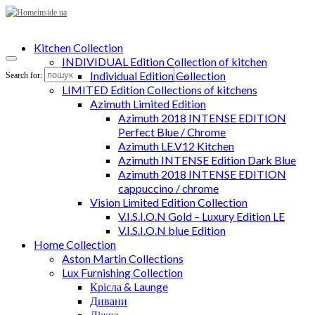
Kitchen Collection
INDIVIDUAL Edition Collection of kitchen
Individual Edition Collection
Search for:
LIMITED Edition Collections of kitchens
Azimuth Limited Edition
Azimuth 2018 INTENSE EDITION
Perfect Blue / Chrome
Azimuth LE.V12 Kitchen
Azimuth INTENSE Edition Dark Blue
Azimuth 2018 INTENSE EDITION
cappuccino / chrome
Vision Limited Edition Collection
V.I.S.I.O.N Gold – Luxury Edition LE
V.I.S.I.O.N blue Edition
Home Collection
Aston Martin Collections
Lux Furnishing Collection
Крісла & Launge
Дивани
Ліжка