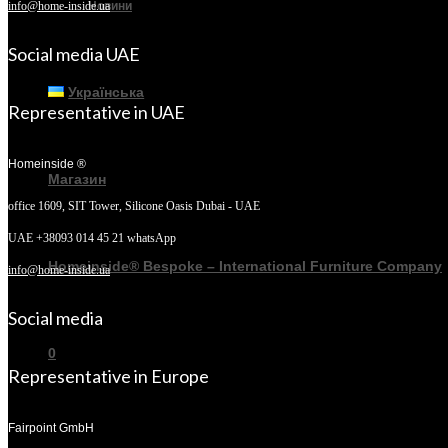
Новини
info@home-inside.ua
Social media UAE
Українська
Representative in UAE
Homeinside ®
Магазин
office 1609, SIT Tower,
Silicone Oasis Dubai - UAE
UAE +38093 014 45 21 whatsApp
Homeinside® Bespoke – International Furniture Company
info@home-inside.ua
Social media
0
Representative in Europe
Fairpoint GmbH