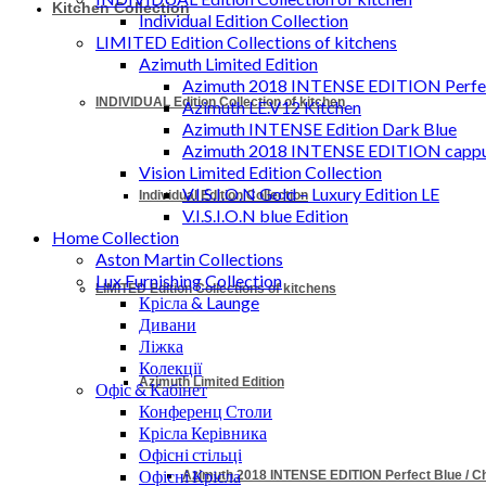
Kitchen Collection
Individual Edition Collection
LIMITED Edition Collections of kitchens
Azimuth Limited Edition
Azimuth 2018 INTENSE EDITION Perfec
INDIVIDUAL Edition Collection of kitchen
Azimuth LE.V12 Kitchen
Azimuth INTENSE Edition Dark Blue
Azimuth 2018 INTENSE EDITION cappu
Vision Limited Edition Collection
V.I.S.I.O.N Gold – Luxury Edition LE
Individual Edition Collection
V.I.S.I.O.N blue Edition
Home Collection
Aston Martin Collections
Lux Furnishing Collection
LIMITED Edition Collections of kitchens
Крісла & Launge
Дивани
Ліжка
Колекції
Azimuth Limited Edition
Офіс & Кабінет
Конференц Столи
Крісла Керівника
Офісні стільці
Офісні Крісла
Azimuth 2018 INTENSE EDITION Perfect Blue / 