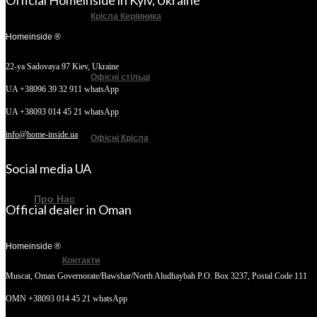
Official Homeinside in Kyiv, Ukraine
Крісла Керівника
Homeinside ®
22-ya Sadovaya 97
Kiev, Ukraine
Офісні стільці
UA +38096 39 32 911 whatsApp
UA +38093 014 45 21 whatsApp
info@home-inside.ua
Офісні Крісла
Social media UA
Про Нас
Official dealer in Oman
Homeinside ®
Контакти
Muscat, Oman
Governorate/Bawshar/North Aludhaybah P.O. Box 3237, Postal Code 111
OMN +38093 014 45 21 whatsApp