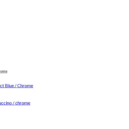
hrome
t Blue / Chrome
ccino / chrome