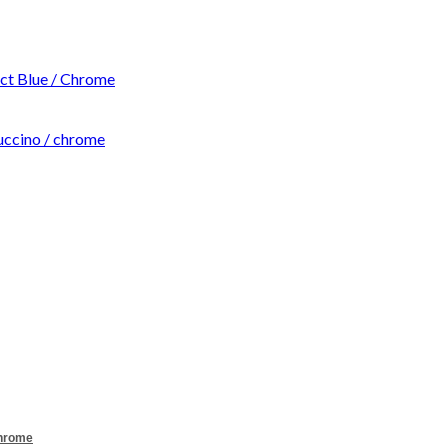
t Blue / Chrome
ccino / chrome
Chrome