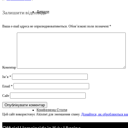
Залишити відповідь
Дивани
Ваша e-mail адреса не оприлюднюватиметься.
Обов’язкові поля позначені
*
Ліжка
Колекції
Коментар
Ім’я
*
Офіс & Кабінет
Email
*
Сайт
Конференц Столи
Цей сайт використовує Akismet для зменшення спаму.
Дізнайтеся, як обробляються ва