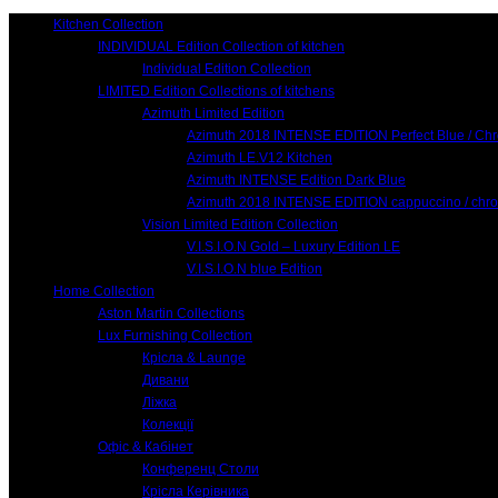
Kitchen Collection
INDIVIDUAL Edition Collection of kitchen
Individual Edition Collection
LIMITED Edition Collections of kitchens
Azimuth Limited Edition
Azimuth 2018 INTENSE EDITION Perfect Blue / Ch
Azimuth LE.V12 Kitchen
Azimuth INTENSE Edition Dark Blue
Azimuth 2018 INTENSE EDITION cappuccino / chr
Vision Limited Edition Collection
V.I.S.I.O.N Gold – Luxury Edition LE
V.I.S.I.O.N blue Edition
Home Collection
Aston Martin Collections
Lux Furnishing Collection
Крісла & Launge
Дивани
Ліжка
Колекції
Офіс & Кабінет
Конференц Столи
Крісла Керівника