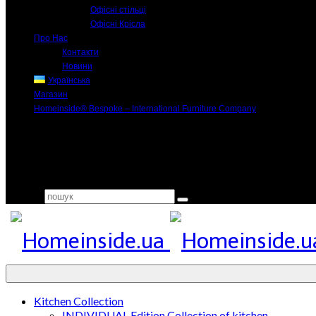
Офісні стільці
Офісні Крісла
Про Нас
Контакти
Новини
Українська
Магазин
Homeinside® Bespoke – International Furniture Company
Search for:
Kitchen Collection
INDIVIDUAL Edition Collection of kitchen