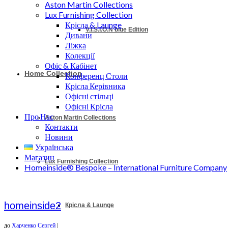
Aston Martin Collections
Lux Furnishing Collection
Крісла & Launge
V.I.S.I.O.N blue Edition
Дивани
Ліжка
Колекції
Офіс & Кабінет
Home Collection
Конференц Столи
Крісла Керівника
Офісні стільці
Офісні Крісла
Про Нас
Aston Martin Collections
Контакти
Новини
Українська
Магазин
Lux Furnishing Collection
Homeinside® Bespoke – International Furniture Company
homeinside2
Крісла & Launge
до
Харченко Сергей
|