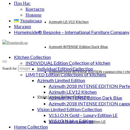
Про Нас
Контакти
Новини
Українська
Azimuth LE.V12 Kitchen
Магазин
Homeinside® Bespoke – International Furniture Company
Azimuth INTENSE Edition Dark Blue
Kitchen Collection
INDIVIDUAL Edition Collection of kitchen
Individual Edition Collection
Search for:
Azimuth 2018 INTENSE EDITION cappuccino / c
LIMITED Edition Collections of kitchens
Azimuth Limited Edition
Azimuth 2018 INTENSE EDITION Perfec
Azimuth LE.V12 Kitchen
Vision Limited Edition Collection
Azimuth INTENSE Edition Dark Blue
Azimuth 2018 INTENSE EDITION cappu
Vision Limited Edition Collection
V.I.S.I.O.N Gold – Luxury Edition LE
V.I.S.I.O.N blue Edition
V.I.S.I.O.N Gold – Luxury Edition LE
Home Collection