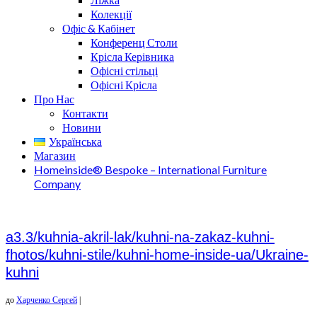
Колекції
Офіс & Кабінет
Конференц Столи
Крісла Керівника
Офісні стільці
Офісні Крісла
Про Нас
Контакти
Новини
Українська
Магазин
Homeinside® Bespoke – International Furniture
Company
а3.3/kuhnia-akril-lak/kuhni-na-zakaz-kuhni-
fhotos/kuhni-stile/kuhni-home-inside-ua/Ukraine-
kuhni
до
Харченко Сергей
|