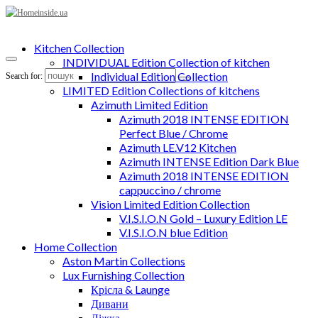
Kitchen Collection
INDIVIDUAL Edition Collection of kitchen
Individual Edition Collection
Search for:
LIMITED Edition Collections of kitchens
Azimuth Limited Edition
Azimuth 2018 INTENSE EDITION
Perfect Blue / Chrome
Azimuth LE.V12 Kitchen
Azimuth INTENSE Edition Dark Blue
Azimuth 2018 INTENSE EDITION
cappuccino / chrome
Vision Limited Edition Collection
V.I.S.I.O.N Gold – Luxury Edition LE
V.I.S.I.O.N blue Edition
Home Collection
Aston Martin Collections
Lux Furnishing Collection
Крісла & Launge
Дивани
Ліжка