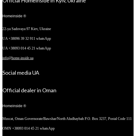
Official Homeinside in Kyiv, Ukraine
Homeinside ®
22-ya Sadovaya 97
Kiev, Ukraine
UA +38096 39 32 911 whatsApp
UA +38093 014 45 21 whatsApp
info@home-inside.ua
Social media UA
Official dealer in Oman
Homeinside ®
Muscat, Oman
Governorate/Bawshar/North Aludhaybah P.O. Box 3237, Postal Code 111
OMN +38093 014 45 21 whatsApp