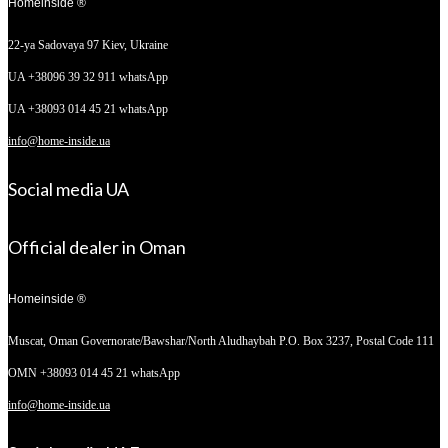
Homeinside ®
22-ya Sadovaya 97
Kiev, Ukraine
UA +38096 39 32 911 whatsApp
UA +38093 014 45 21 whatsApp
info@home-inside.ua
Social media UA
Official dealer in Oman
Homeinside ®
Muscat, Oman
Governorate/Bawshar/North Aludhaybah P.O. Box 3237, Postal Code 111
OMN +38093 014 45 21 whatsApp
info@home-inside.ua