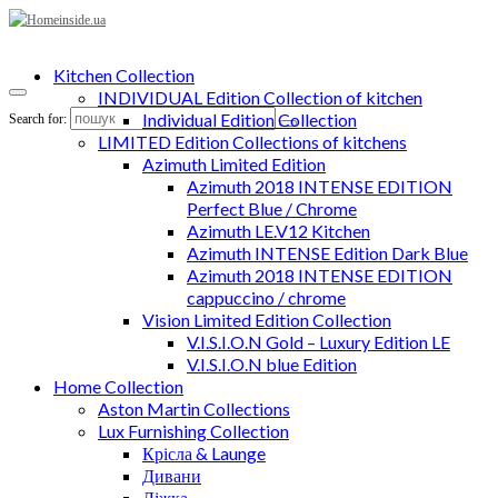
Kitchen Collection
INDIVIDUAL Edition Collection of kitchen
Individual Edition Collection
Search for:
LIMITED Edition Collections of kitchens
Azimuth Limited Edition
Azimuth 2018 INTENSE EDITION
Perfect Blue / Chrome
Azimuth LE.V12 Kitchen
Azimuth INTENSE Edition Dark Blue
Azimuth 2018 INTENSE EDITION
cappuccino / chrome
Vision Limited Edition Collection
V.I.S.I.O.N Gold – Luxury Edition LE
V.I.S.I.O.N blue Edition
Home Collection
Aston Martin Collections
Lux Furnishing Collection
Крісла & Launge
Дивани
Ліжка