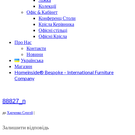
Колекції
Офіс & Кабінет
Конференц Столи
Крісла Керівника
Офісні стільці
Офісні Крісла
Про Нас
Контакти
Новини
Українська
Магазин
Homeinside® Bespoke – International Furniture
Company
88827_n
до
Харченко Сергей
|
Залишити відповідь