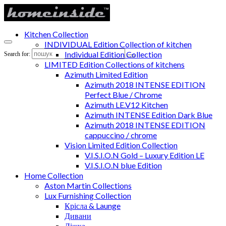
Kitchen Collection
INDIVIDUAL Edition Collection of kitchen
Individual Edition Collection
Search for:
LIMITED Edition Collections of kitchens
Azimuth Limited Edition
Azimuth 2018 INTENSE EDITION
Perfect Blue / Chrome
Azimuth LE.V12 Kitchen
Azimuth INTENSE Edition Dark Blue
Azimuth 2018 INTENSE EDITION
cappuccino / chrome
Vision Limited Edition Collection
V.I.S.I.O.N Gold – Luxury Edition LE
V.I.S.I.O.N blue Edition
Home Collection
Aston Martin Collections
Lux Furnishing Collection
Крісла & Launge
Дивани
Ліжка