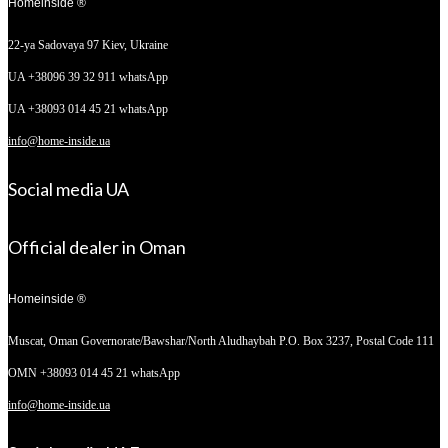
Homeinside ®
22-ya Sadovaya 97
Kiev, Ukraine
UA +38096 39 32 911 whatsApp
UA +38093 014 45 21 whatsApp
info@home-inside.ua
Social media UA
Official dealer in Oman
Homeinside ®
Muscat, Oman
Governorate/Bawshar/North Aludhaybah P.O. Box 3237, Postal Code 111
OMN +38093 014 45 21 whatsApp
info@home-inside.ua