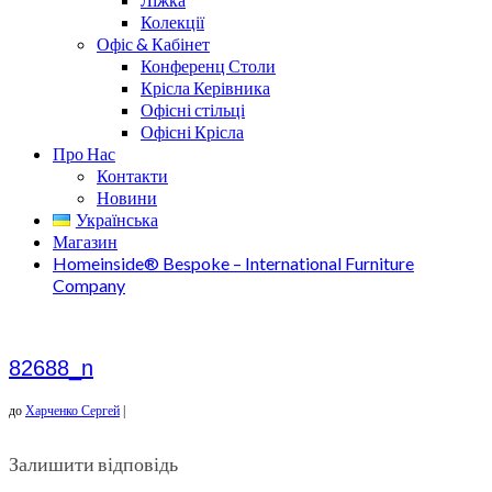
Колекції
Офіс & Кабінет
Конференц Столи
Крісла Керівника
Офісні стільці
Офісні Крісла
Про Нас
Контакти
Новини
Українська
Магазин
Homeinside® Bespoke – International Furniture
Company
82688_n
до
Харченко Сергей
|
Залишити відповідь