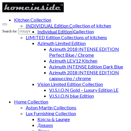
Kitchen Collection
INDIVIDUAL Edition Collection of kitchen
Individual Edition Collection
Search for:
LIMITED Edition Collections of kitchens
Azimuth Limited Edition
Azimuth 2018 INTENSE EDITION
Perfect Blue / Chrome
Azimuth LE.V12 Kitchen
Azimuth INTENSE Edition Dark Blue
Azimuth 2018 INTENSE EDITION
cappuccino / chrome
Vision Limited Edition Collection
V.I.S.I.O.N Gold – Luxury Edition LE
V.I.S.I.O.N blue Edition
Home Collection
Aston Martin Collections
Lux Furnishing Collection
Крісла & Launge
Дивани
Ліжка