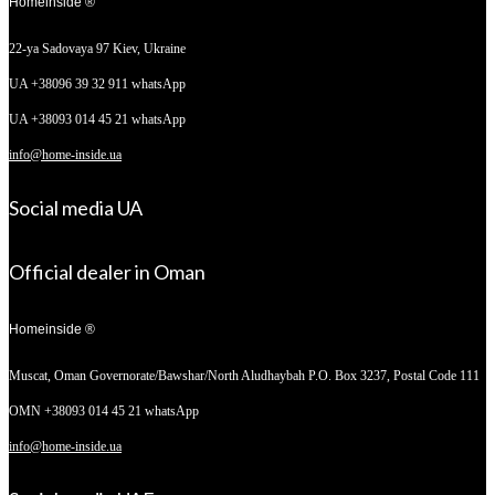
Homeinside ®
22-ya Sadovaya 97
Kiev, Ukraine
UA +38096 39 32 911 whatsApp
UA +38093 014 45 21 whatsApp
info@home-inside.ua
Social media UA
Official dealer in Oman
Homeinside ®
Muscat, Oman
Governorate/Bawshar/North Aludhaybah P.O. Box 3237, Postal Code 111
OMN +38093 014 45 21 whatsApp
info@home-inside.ua