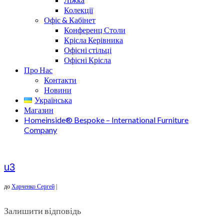
Колекції
Офіс & Кабінет
Конференц Столи
Крісла Керівника
Офісні стільці
Офісні Крісла
Про Нас
Контакти
Новини
Українська
Магазин
Homeinside® Bespoke – International Furniture
Company
u3
до
Харченко Сергей
|
Залишити відповідь