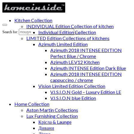
Kitchen Collection
INDIVIDUAL Edition Collection of kitchen
Individual Edition Collection
Search for:
LIMITED Edition Collections of kitchens
Azimuth Limited Edition
Azimuth 2018 INTENSE EDITION
Perfect Blue / Chrome
Azimuth LE.V12 Kitchen
Azimuth INTENSE Edition Dark Blue
Azimuth 2018 INTENSE EDITION
cappuccino / chrome
Vision Limited Edition Collection
V.I.S.I.O.N Gold – Luxury Edition LE
V.I.S.I.O.N blue Edition
Home Collection
Aston Martin Collections
Lux Furnishing Collection
Крісла & Launge
Дивани
Ліжка