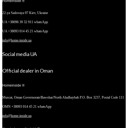
Homeinside ®
22-ya Sadovaya 97
Kiev, Ukraine
UA +38096 39 32 911 whatsApp
UA +38093 014 45 21 whatsApp
info@home-inside.ua
Social media UA
Official dealer in Oman
Homeinside ®
Muscat, Oman
Governorate/Bawshar/North Aludhaybah P.O. Box 3237, Postal Code 111
OMN +38093 014 45 21 whatsApp
info@home-inside.ua