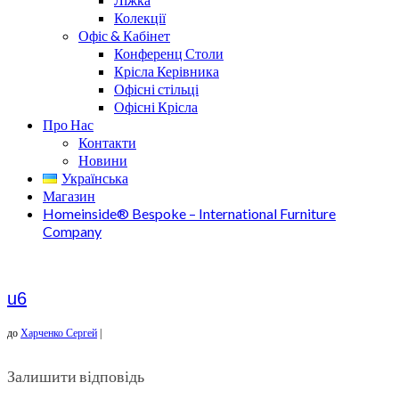
Колекції
Офіс & Кабінет
Конференц Столи
Крісла Керівника
Офісні стільці
Офісні Крісла
Про Нас
Контакти
Новини
Українська
Магазин
Homeinside® Bespoke – International Furniture
Company
u6
до
Харченко Сергей
|
Залишити відповідь