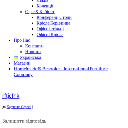
Колекції
Офіс & Кабінет
Конференц Столи
Крісла Керівника
Офісні стільці
Офісні Крісла
Про Нас
Контакти
Новини
Українська
Магазин
Homeinside® Bespoke – International Furniture
Company
rftjcfhk
до
Харченко Сергей
|
Залишити відповідь