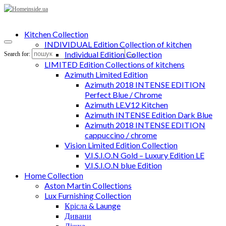
Kitchen Collection
INDIVIDUAL Edition Collection of kitchen
Individual Edition Collection
Search for:
LIMITED Edition Collections of kitchens
Azimuth Limited Edition
Azimuth 2018 INTENSE EDITION
Perfect Blue / Chrome
Azimuth LE.V12 Kitchen
Azimuth INTENSE Edition Dark Blue
Azimuth 2018 INTENSE EDITION
cappuccino / chrome
Vision Limited Edition Collection
V.I.S.I.O.N Gold – Luxury Edition LE
V.I.S.I.O.N blue Edition
Home Collection
Aston Martin Collections
Lux Furnishing Collection
Крісла & Launge
Дивани
Ліжка