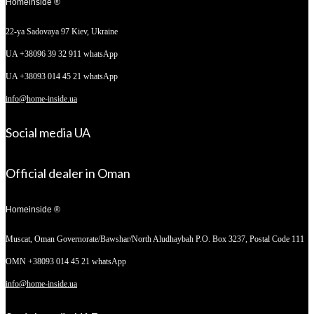
Homeinside ®
22-ya Sadovaya 97
Kiev, Ukraine
UA +38096 39 32 911 whatsApp
UA +38093 014 45 21 whatsApp
info@home-inside.ua
Social media UA
Official dealer in Oman
Homeinside ®
Muscat, Oman
Governorate/Bawshar/North Aludhaybah P.O. Box 3237, Postal Code 111
OMN +38093 014 45 21 whatsApp
info@home-inside.ua