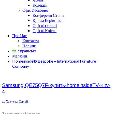
Колекції
Офіс & Кабінет
Конференц Столи
Крісла Керівника
Офісні стільці
Офісні Крісла
Про Нас
Контакти
Новини
Українська
Магазин
Homeinside® Bespoke – International Furniture
Company
Samsung QE75Q7F-купить-homeinsideTV-Kitv-
4
до
Харченко Сергей
|
Залишити відповідь