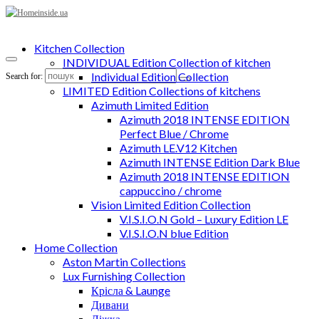
Kitchen Collection
INDIVIDUAL Edition Collection of kitchen
Individual Edition Collection
Search for:
LIMITED Edition Collections of kitchens
Azimuth Limited Edition
Azimuth 2018 INTENSE EDITION
Perfect Blue / Chrome
Azimuth LE.V12 Kitchen
Azimuth INTENSE Edition Dark Blue
Azimuth 2018 INTENSE EDITION
cappuccino / chrome
Vision Limited Edition Collection
V.I.S.I.O.N Gold – Luxury Edition LE
V.I.S.I.O.N blue Edition
Home Collection
Aston Martin Collections
Lux Furnishing Collection
Крісла & Launge
Дивани
Ліжка