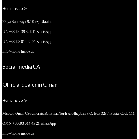
Homeinside ®
22-ya Sadovaya 97
Kiev, Ukraine
UA +38096 39 32 911 whatsApp
UA +38093 014 45 21 whatsApp
info@home-inside.ua
Social media UA
Official dealer in Oman
Homeinside ®
Muscat, Oman
Governorate/Bawshar/North Aludhaybah P.O. Box 3237, Postal Code 111
OMN +38093 014 45 21 whatsApp
info@home-inside.ua