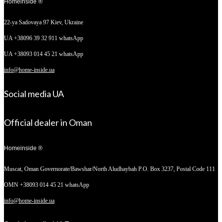
Homeinside ®
22-ya Sadovaya 97
Kiev, Ukraine
UA +38096 39 32 911 whatsApp
UA +38093 014 45 21 whatsApp
info@home-inside.ua
Social media UA
Official dealer in Oman
Homeinside ®
Muscat, Oman
Governorate/Bawshar/North Aludhaybah P.O. Box 3237, Postal Code 111
OMN +38093 014 45 21 whatsApp
info@home-inside.ua