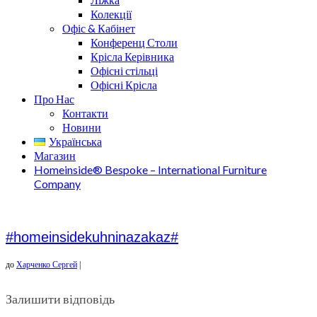
Колекції
Офіс & Кабінет
Конференц Столи
Крісла Керівника
Офісні стільці
Офісні Крісла
Про Нас
Контакти
Новини
Українська
Магазин
Homeinside® Bespoke – International Furniture
Company
#homeinsidekuhninazakaz#
до
Харченко Сергей
|
Залишити відповідь