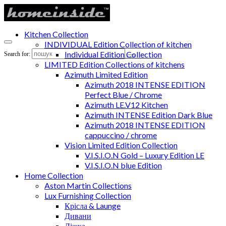
Kitchen Collection
INDIVIDUAL Edition Collection of kitchen
Individual Edition Collection
Search for:
LIMITED Edition Collections of kitchens
Azimuth Limited Edition
Azimuth 2018 INTENSE EDITION
Perfect Blue / Chrome
Azimuth LE.V12 Kitchen
Azimuth INTENSE Edition Dark Blue
Azimuth 2018 INTENSE EDITION
cappuccino / chrome
Vision Limited Edition Collection
V.I.S.I.O.N Gold – Luxury Edition LE
V.I.S.I.O.N blue Edition
Home Collection
Aston Martin Collections
Lux Furnishing Collection
Крісла & Launge
Дивани
Ліжка