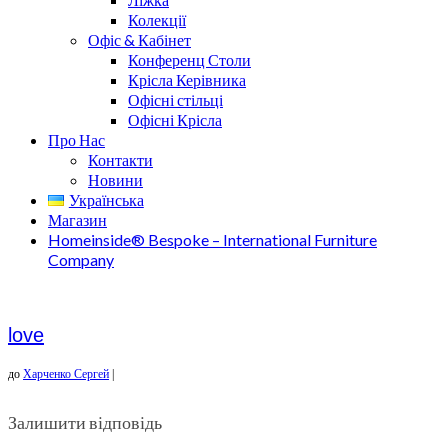
Колекції
Офіс & Кабінет
Конференц Столи
Крісла Керівника
Офісні стільці
Офісні Крісла
Про Нас
Контакти
Новини
Українська
Магазин
Homeinside® Bespoke – International Furniture
Company
love
до
Харченко Сергей
|
Залишити відповідь