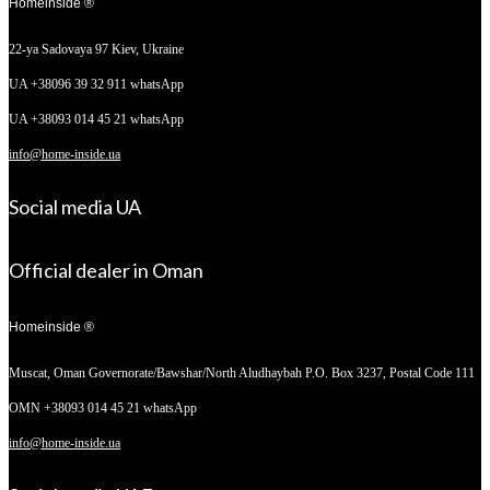
Homeinside ®
22-ya Sadovaya 97
Kiev, Ukraine
UA +38096 39 32 911 whatsApp
UA +38093 014 45 21 whatsApp
info@home-inside.ua
Social media UA
Official dealer in Oman
Homeinside ®
Muscat, Oman
Governorate/Bawshar/North Aludhaybah P.O. Box 3237, Postal Code 111
OMN +38093 014 45 21 whatsApp
info@home-inside.ua