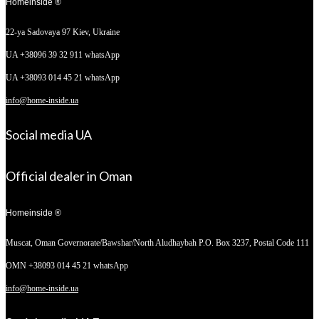
Homeinside ®
22-ya Sadovaya 97
Kiev, Ukraine
UA +38096 39 32 911 whatsApp
UA +38093 014 45 21 whatsApp
info@home-inside.ua
Social media UA
Official dealer in Oman
Homeinside ®
Muscat, Oman
Governorate/Bawshar/North Aludhaybah P.O. Box 3237, Postal Code 111
OMN +38093 014 45 21 whatsApp
info@home-inside.ua