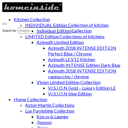
Kitchen Collection
INDIVIDUAL Edition Collection of kitchen
Individual Edition Collection
Search for:
LIMITED Edition Collections of kitchens
Azimuth Limited Edition
Azimuth 2018 INTENSE EDITION
Perfect Blue / Chrome
Azimuth LE.V12 Kitchen
Azimuth INTENSE Edition Dark Blue
Azimuth 2018 INTENSE EDITION
cappuccino / chrome
Vision Limited Edition Collection
V.I.S.I.O.N Gold – Luxury Edition LE
V.I.S.I.O.N blue Edition
Home Collection
Aston Martin Collections
Lux Furnishing Collection
Крісла & Launge
Дивани
Ліжка