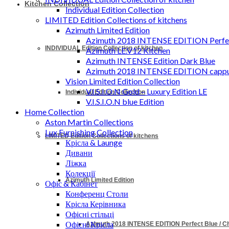
Kitchen Collection
Individual Edition Collection
LIMITED Edition Collections of kitchens
Azimuth Limited Edition
Azimuth 2018 INTENSE EDITION Perfec
INDIVIDUAL Edition Collection of kitchen
Azimuth LE.V12 Kitchen
Azimuth INTENSE Edition Dark Blue
Azimuth 2018 INTENSE EDITION cappu
Vision Limited Edition Collection
V.I.S.I.O.N Gold – Luxury Edition LE
Individual Edition Collection
V.I.S.I.O.N blue Edition
Home Collection
Aston Martin Collections
Lux Furnishing Collection
LIMITED Edition Collections of kitchens
Крісла & Launge
Дивани
Ліжка
Колекції
Azimuth Limited Edition
Офіс & Кабінет
Конференц Столи
Крісла Керівника
Офісні стільці
Офісні Крісла
Azimuth 2018 INTENSE EDITION Perfect Blue / 