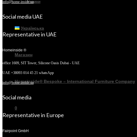
Новини
info@home-inside.ua
Social media UAE
Українська
Representative in UAE
Homeinside ®
Магазин
office 1609, SIT Tower,
Silicone Oasis Dubai - UAE
UAE +38093 014 45 21 whatsApp
Homeinside® Bespoke – International Furniture Company
info@home-inside.ua
Social media
0
Representative in Europe
Fairpoint GmbH