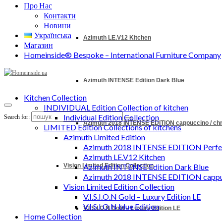
Про Нас
Контакти
Новини
Українська
Azimuth LE.V12 Kitchen
Магазин
Homeinside® Bespoke – International Furniture Company
Azimuth INTENSE Edition Dark Blue
Kitchen Collection
INDIVIDUAL Edition Collection of kitchen
Individual Edition Collection
Search for:
Azimuth 2018 INTENSE EDITION cappuccino / c
LIMITED Edition Collections of kitchens
Azimuth Limited Edition
Azimuth 2018 INTENSE EDITION Perfec
Azimuth LE.V12 Kitchen
Vision Limited Edition Collection
Azimuth INTENSE Edition Dark Blue
Azimuth 2018 INTENSE EDITION cappu
Vision Limited Edition Collection
V.I.S.I.O.N Gold – Luxury Edition LE
V.I.S.I.O.N blue Edition
V.I.S.I.O.N Gold – Luxury Edition LE
Home Collection