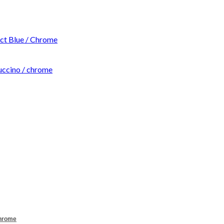
t Blue / Chrome
ccino / chrome
Chrome