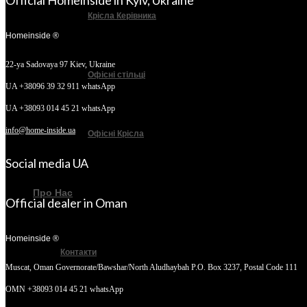
Official Homeinside in Kyiv, Ukraine
Крісла Керівника
Homeinside ®
22-ya Sadovaya 97
Kiev, Ukraine
Офісні стільці
UA +38096 39 32 911 whatsApp
UA +38093 014 45 21 whatsApp
info@home-inside.ua
Офісні Крісла
Social media UA
Про Нас
Official dealer in Oman
Homeinside ®
Контакти
Muscat, Oman
Governorate/Bawshar/North Aludhaybah P.O. Box 3237, Postal Code 111
OMN +38093 014 45 21 whatsApp