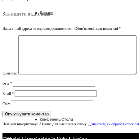
Залишити відповідь
Дивани
Ваша e-mail адреса не оприлюднюватиметься.
Обов’язкові поля позначені
*
Ліжка
Колекції
Коментар
Ім’я
*
Офіс & Кабінет
Email
*
Сайт
Конференц Столи
Цей сайт використовує Akismet для зменшення спаму.
Дізнайтеся, як обробляються ва