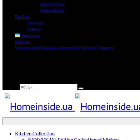
Офісні стільці
Офісні Крісла
Про Нас
Контакти
Новини
Українська
Магазин
Homeinside® Bespoke – International Furniture Company
Search for:
Kitchen Collection
INDIVIDUAL Edition Collection of kitchen