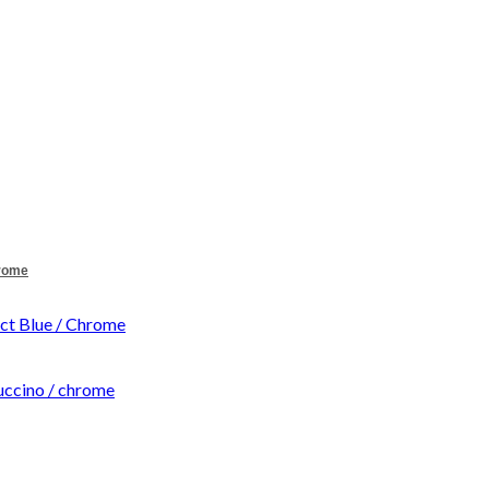
hrome
t Blue / Chrome
ccino / chrome