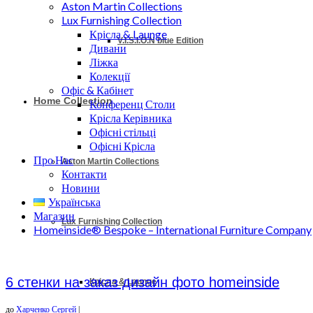
Aston Martin Collections
Lux Furnishing Collection
Крісла & Launge
V.I.S.I.O.N blue Edition
Дивани
Ліжка
Колекції
Офіс & Кабінет
Home Collection
Конференц Столи
Крісла Керівника
Офісні стільці
Офісні Крісла
Про Нас
Aston Martin Collections
Контакти
Новини
Українська
Магазин
Lux Furnishing Collection
Homeinside® Bespoke – International Furniture Company
6 стенки на заказ дизайн фото homeinside
Крісла & Launge
до
Харченко Сергей
|