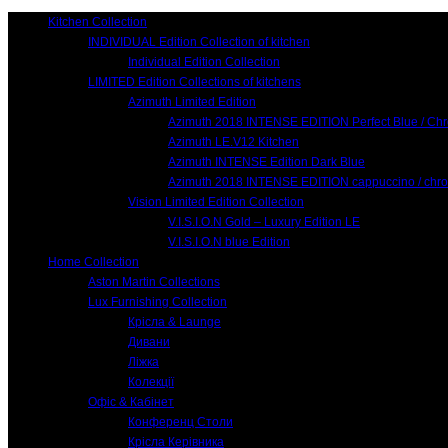
Kitchen Collection
INDIVIDUAL Edition Collection of kitchen
Individual Edition Collection
LIMITED Edition Collections of kitchens
Azimuth Limited Edition
Azimuth 2018 INTENSE EDITION Perfect Blue / Ch
Azimuth LE.V12 Kitchen
Azimuth INTENSE Edition Dark Blue
Azimuth 2018 INTENSE EDITION cappuccino / chr
Vision Limited Edition Collection
V.I.S.I.O.N Gold – Luxury Edition LE
V.I.S.I.O.N blue Edition
Home Collection
Aston Martin Collections
Lux Furnishing Collection
Крісла & Launge
Дивани
Ліжка
Колекції
Офіс & Кабінет
Конференц Столи
Крісла Керівника