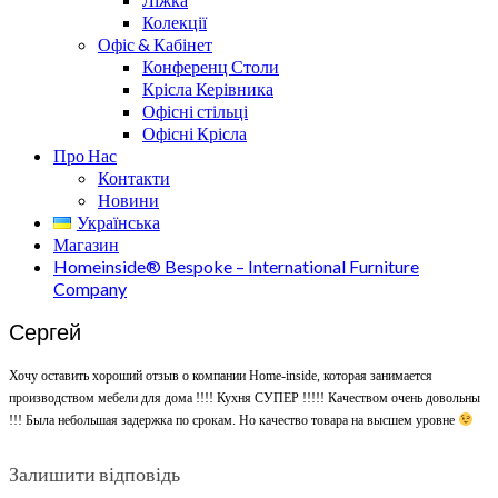
Колекції
Офіс & Кабінет
Конференц Столи
Крісла Керівника
Офісні стільці
Офісні Крісла
Про Нас
Контакти
Новини
Українська
Магазин
Homeinside® Bespoke – International Furniture
Company
Сергей
Хочу оставить хороший отзыв о компании Home-inside, которая занимается
производством мебели для дома !!!! Кухня СУПЕР !!!!! Качеством очень довольны
!!! Была небольшая задержка по срокам. Но качество товара на высшем уровне
Залишити відповідь