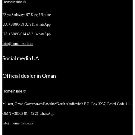
Homeinside ®
22-ya Sadovaya 97
Kiev, Ukraine
UA +38096 39 32 911 whatsApp
UA +38093 014 45 21 whatsApp
info@home-inside.ua
Social media UA
Official dealer in Oman
Homeinside ®
Muscat, Oman
Governorate/Bawshar/North Aludhaybah P.O. Box 3237, Postal Code 111
OMN +38093 014 45 21 whatsApp
info@home-inside.ua