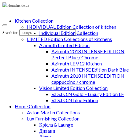
Kitchen Collection
INDIVIDUAL Edition Collection of kitchen
Individual Edition Collection
Search for:
LIMITED Edition Collections of kitchens
Azimuth Limited Edition
Azimuth 2018 INTENSE EDITION
Perfect Blue / Chrome
Azimuth LE.V12 Kitchen
Azimuth INTENSE Edition Dark Blue
Azimuth 2018 INTENSE EDITION
cappuccino / chrome
Vision Limited Edition Collection
V.I.S.I.O.N Gold – Luxury Edition LE
V.I.S.I.O.N blue Edition
Home Collection
Aston Martin Collections
Lux Furnishing Collection
Крісла & Launge
Дивани
Ліжка