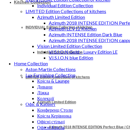
Kitchen Collection
Individual Edition Collection
LIMITED Edition Collections of kitchens
Azimuth Limited Edition
Azimuth 2018 INTENSE EDITION Perfec
INDIVIDUAL Edition Collection of kitchen
Azimuth LE.V12 Kitchen
Azimuth INTENSE Edition Dark Blue
Azimuth 2018 INTENSE EDITION cappu
Vision Limited Edition Collection
V.I.S.I.O.N Gold – Luxury Edition LE
Individual Edition Collection
V.I.S.I.O.N blue Edition
Home Collection
Aston Martin Collections
Lux Furnishing Collection
LIMITED Edition Collections of kitchens
Крісла & Launge
Дивани
Ліжка
Колекції
Azimuth Limited Edition
Офіс & Кабінет
Конференц Столи
Крісла Керівника
Офісні стільці
Офісні Крісла
Azimuth 2018 INTENSE EDITION Perfect Blue / 