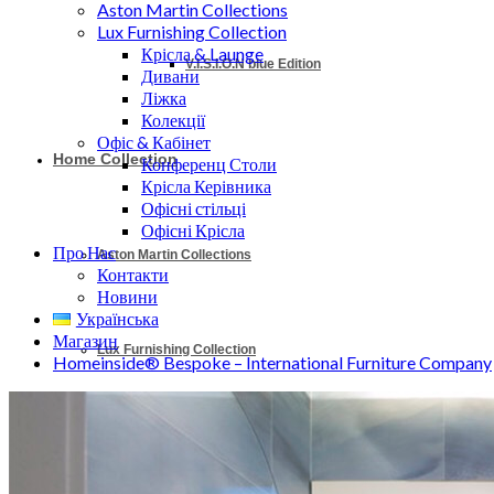
Aston Martin Collections
Lux Furnishing Collection
Крісла & Launge
V.I.S.I.O.N blue Edition
Дивани
Ліжка
Колекції
Офіс & Кабінет
Home Collection
Конференц Столи
Крісла Керівника
Офісні стільці
Офісні Крісла
Про Нас
Aston Martin Collections
Контакти
Новини
Українська
Магазин
Lux Furnishing Collection
Homeinside® Bespoke – International Furniture Company
Крісла & Launge