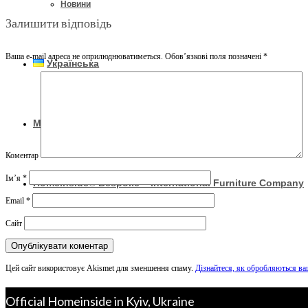
Новини
Залишити відповідь
Ваша e-mail адреса не оприлюднюватиметься.
Обов’язкові поля позначені
*
Українська
Магазин
Коментар
Ім’я
*
Homeinside® Bespoke – International Furniture Company
Email
*
Сайт
0
Цей сайт використовує Akismet для зменшення спаму.
Дізнайтеся, як обробляються ва
Official Homeinside in Kyiv, Ukraine