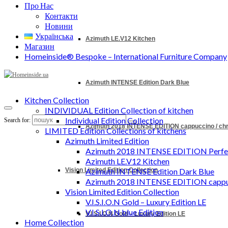
Про Нас
Контакти
Новини
Українська
Azimuth LE.V12 Kitchen
Магазин
Homeinside® Bespoke – International Furniture Company
Azimuth INTENSE Edition Dark Blue
Kitchen Collection
INDIVIDUAL Edition Collection of kitchen
Individual Edition Collection
Search for:
Azimuth 2018 INTENSE EDITION cappuccino / c
LIMITED Edition Collections of kitchens
Azimuth Limited Edition
Azimuth 2018 INTENSE EDITION Perfec
Azimuth LE.V12 Kitchen
Vision Limited Edition Collection
Azimuth INTENSE Edition Dark Blue
Azimuth 2018 INTENSE EDITION cappu
Vision Limited Edition Collection
V.I.S.I.O.N Gold – Luxury Edition LE
V.I.S.I.O.N blue Edition
V.I.S.I.O.N Gold – Luxury Edition LE
Home Collection