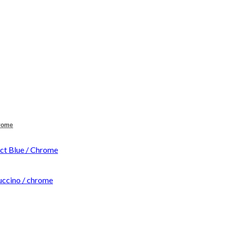
hrome
t Blue / Chrome
ccino / chrome