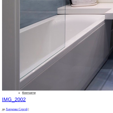
Крісла Керівника
Офісні стільці
Офісні Крісла
Про Нас
Контакти
IMG_2002
до
Харченко Сергей
|