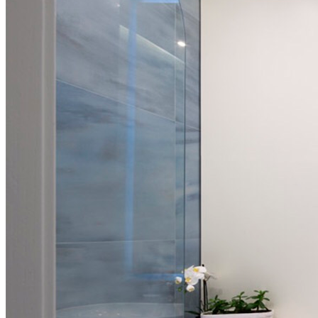
Дивани
Ліжка
Колекції
Офіс & Кабінет
Конференц Столи