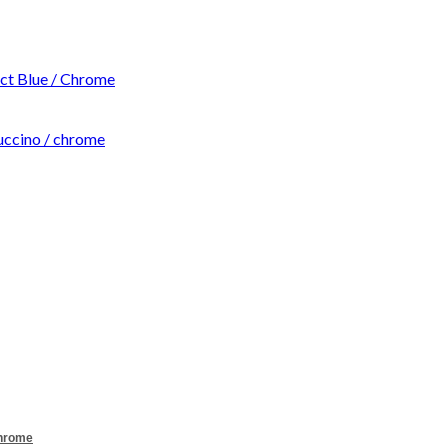
t Blue / Chrome
ccino / chrome
Chrome