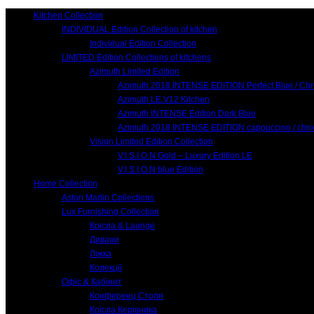
Kitchen Collection
INDIVIDUAL Edition Collection of kitchen
Individual Edition Collection
LIMITED Edition Collections of kitchens
Azimuth Limited Edition
Azimuth 2018 INTENSE EDITION Perfect Blue / Ch
Azimuth LE.V12 Kitchen
Azimuth INTENSE Edition Dark Blue
Azimuth 2018 INTENSE EDITION cappuccino / chr
Vision Limited Edition Collection
V.I.S.I.O.N Gold – Luxury Edition LE
V.I.S.I.O.N blue Edition
Home Collection
Aston Martin Collections
Lux Furnishing Collection
Крісла & Launge
Дивани
Ліжка
Колекції
Офіс & Кабінет
Конференц Столи
Крісла Керівника