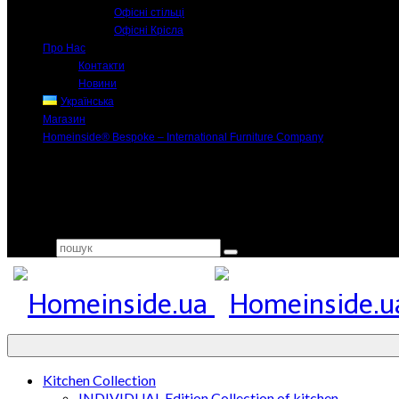
Офісні стільці
Офісні Крісла
Про Нас
Контакти
Новини
Українська
Магазин
Homeinside® Bespoke – International Furniture Company
Search for:
Kitchen Collection
INDIVIDUAL Edition Collection of kitchen