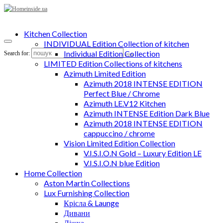
Kitchen Collection
INDIVIDUAL Edition Collection of kitchen
Individual Edition Collection
Search for:
LIMITED Edition Collections of kitchens
Azimuth Limited Edition
Azimuth 2018 INTENSE EDITION
Perfect Blue / Chrome
Azimuth LE.V12 Kitchen
Azimuth INTENSE Edition Dark Blue
Azimuth 2018 INTENSE EDITION
cappuccino / chrome
Vision Limited Edition Collection
V.I.S.I.O.N Gold – Luxury Edition LE
V.I.S.I.O.N blue Edition
Home Collection
Aston Martin Collections
Lux Furnishing Collection
Крісла & Launge
Дивани
Ліжка