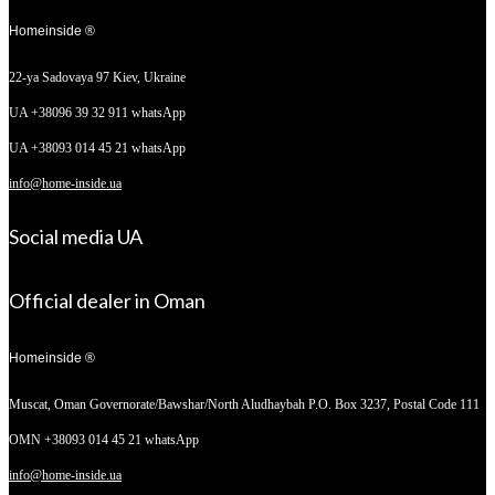
Homeinside ®
22-ya Sadovaya 97
Kiev, Ukraine
UA +38096 39 32 911 whatsApp
UA +38093 014 45 21 whatsApp
info@home-inside.ua
Social media UA
Official dealer in Oman
Homeinside ®
Muscat, Oman
Governorate/Bawshar/North Aludhaybah P.O. Box 3237, Postal Code 111
OMN +38093 014 45 21 whatsApp
info@home-inside.ua