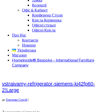
Колекції
Офіс & Кабінет
Конференц Столи
Крісла Керівника
Офісні стільці
Офісні Крісла
Про Нас
Контакти
Новини
Українська
Магазин
Homeinside® Bespoke – International Furniture
Company
vstraivamy-refrigerator-siemens-ki42fp60-
2!Large
до
Харченко Сергей
|
Залишити відповідь