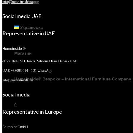
Новини
info@home-inside.ua
Social media UAE
Українська
Representative in UAE
Homeinside ®
Магазин
office 1609, SIT Tower,
Silicone Oasis Dubai - UAE
UAE +38093 014 45 21 whatsApp
Homeinside® Bespoke – International Furniture Company
info@home-inside.ua
Social media
0
Representative in Europe
Fairpoint GmbH