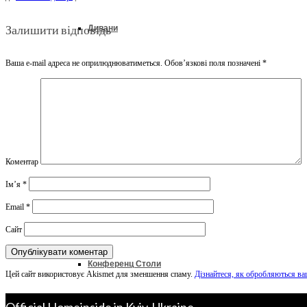
Залишити відповідь
Дивани
Ваша e-mail адреса не оприлюднюватиметься.
Обов’язкові поля позначені
*
Ліжка
Колекції
Коментар
Ім’я
*
Офіс & Кабінет
Email
*
Сайт
Конференц Столи
Цей сайт використовує Akismet для зменшення спаму.
Дізнайтеся, як обробляються ва