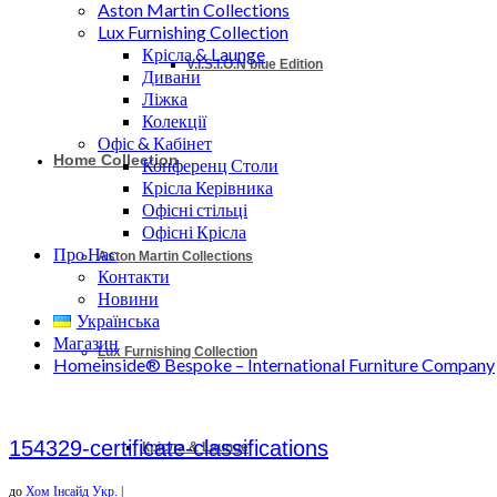
Aston Martin Collections
Lux Furnishing Collection
Крісла & Launge
V.I.S.I.O.N blue Edition
Дивани
Ліжка
Колекції
Офіс & Кабінет
Home Collection
Конференц Столи
Крісла Керівника
Офісні стільці
Офісні Крісла
Про Нас
Aston Martin Collections
Контакти
Новини
Українська
Магазин
Lux Furnishing Collection
Homeinside® Bespoke – International Furniture Company
154329-certificate-classifications
Крісла & Launge
до
Хом Інсайд Укр.
|