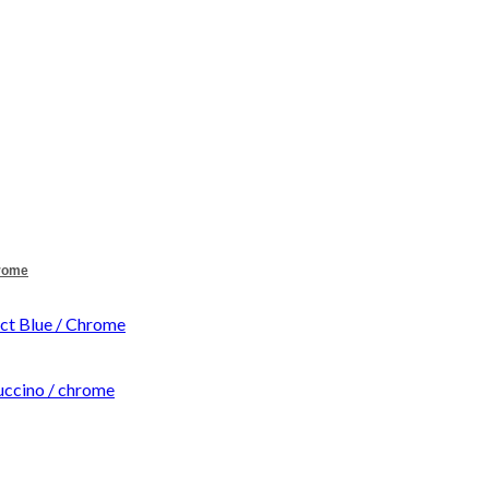
hrome
t Blue / Chrome
ccino / chrome