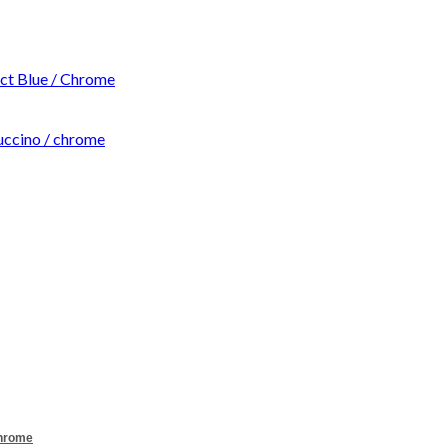
t Blue / Chrome
ccino / chrome
Chrome