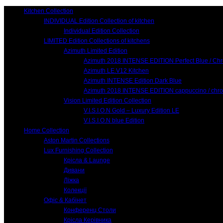
Kitchen Collection
INDIVIDUAL Edition Collection of kitchen
Individual Edition Collection
LIMITED Edition Collections of kitchens
Azimuth Limited Edition
Azimuth 2018 INTENSE EDITION Perfect Blue / Ch
Azimuth LE.V12 Kitchen
Azimuth INTENSE Edition Dark Blue
Azimuth 2018 INTENSE EDITION cappuccino / chr
Vision Limited Edition Collection
V.I.S.I.O.N Gold – Luxury Edition LE
V.I.S.I.O.N blue Edition
Home Collection
Aston Martin Collections
Lux Furnishing Collection
Крісла & Launge
Дивани
Ліжка
Колекції
Офіс & Кабінет
Конференц Столи
Крісла Керівника