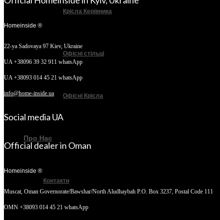
Official Homeinside in Kyiv, Ukraine
Крісла Керівника
Homeinside ®
22-ya Sadovaya 97
Kiev, Ukraine
Офісні стільці
UA +38096 39 32 911 whatsApp
UA +38093 014 45 21 whatsApp
info@home-inside.ua
Офісні Крісла
Social media UA
Про Нас
Official dealer in Oman
Homeinside ®
Контакти
Muscat, Oman
Governorate/Bawshar/North Aludhaybah P.O. Box 3237, Postal Code 111
OMN +38093 014 45 21 whatsApp