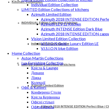
Kitchen Collection
Individual Edition Collection
LIMITED Edition Collections of kitchens
Azimuth Limited Edition
Azimuth 2018 INTENSE EDITION Perfec
INDIVIDUAL Edition Collection of kitchen
Azimuth LE.V12 Kitchen
Azimuth INTENSE Edition Dark Blue
Azimuth 2018 INTENSE EDITION cappu
Vision Limited Edition Collection
V.I.S.I.O.N Gold – Luxury Edition LE
Individual Edition Collection
V.I.S.I.O.N blue Edition
Home Collection
Aston Martin Collections
Lux Furnishing Collection
LIMITED Edition Collections of kitchens
Крісла & Launge
Дивани
Ліжка
Колекції
Azimuth Limited Edition
Офіс & Кабінет
Конференц Столи
Крісла Керівника
Офісні стільці
Офісні Крісла
Azimuth 2018 INTENSE EDITION Perfect Blue / 