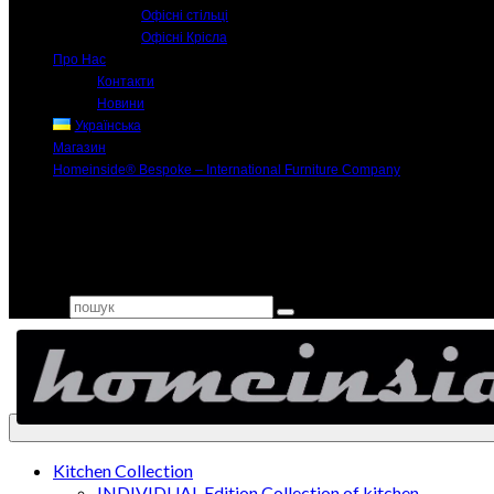
Офісні стільці
Офісні Крісла
Про Нас
Контакти
Новини
Українська
Магазин
Homeinside® Bespoke – International Furniture Company
Search for:
Kitchen Collection
INDIVIDUAL Edition Collection of kitchen