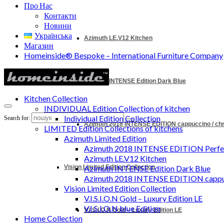
Про Нас
Контакти
Новини
Українська
Azimuth LE.V12 Kitchen
Магазин
Homeinside® Bespoke – International Furniture Company
Azimuth INTENSE Edition Dark Blue
Kitchen Collection
INDIVIDUAL Edition Collection of kitchen
Individual Edition Collection
Search for:
Azimuth 2018 INTENSE EDITION cappuccino / c
LIMITED Edition Collections of kitchens
Azimuth Limited Edition
Azimuth 2018 INTENSE EDITION Perfec
Azimuth LE.V12 Kitchen
Vision Limited Edition Collection
Azimuth INTENSE Edition Dark Blue
Azimuth 2018 INTENSE EDITION cappu
Vision Limited Edition Collection
V.I.S.I.O.N Gold – Luxury Edition LE
V.I.S.I.O.N blue Edition
V.I.S.I.O.N Gold – Luxury Edition LE
Home Collection