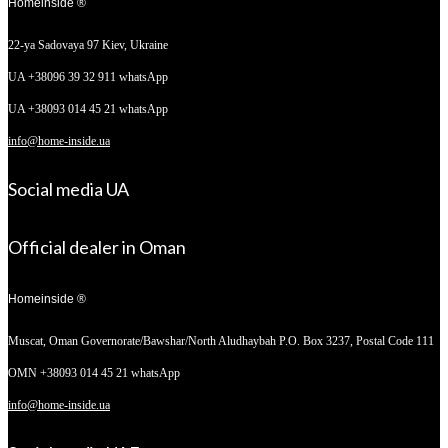
Homeinside ®
22-ya Sadovaya 97
Kiev, Ukraine
UA +38096 39 32 911 whatsApp
UA +38093 014 45 21 whatsApp
info@home-inside.ua
Social media UA
Official dealer in Oman
Homeinside ®
Muscat, Oman
Governorate/Bawshar/North Aludhaybah P.O. Box 3237, Postal Code 111
OMN +38093 014 45 21 whatsApp
info@home-inside.ua