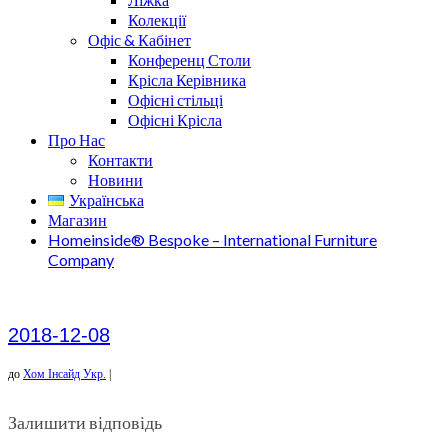
Колекції
Офіс & Кабінет
Конференц Столи
Крісла Керівника
Офісні стільці
Офісні Крісла
Про Нас
Контакти
Новини
Українська
Магазин
Homeinside® Bespoke – International Furniture
Company
2018-12-08
до
Хом Інсайд Укр.
|
Залишити відповідь