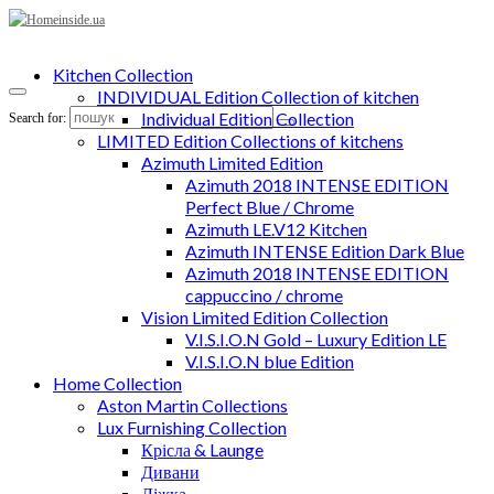
Kitchen Collection
INDIVIDUAL Edition Collection of kitchen
Individual Edition Collection
Search for:
LIMITED Edition Collections of kitchens
Azimuth Limited Edition
Azimuth 2018 INTENSE EDITION
Perfect Blue / Chrome
Azimuth LE.V12 Kitchen
Azimuth INTENSE Edition Dark Blue
Azimuth 2018 INTENSE EDITION
cappuccino / chrome
Vision Limited Edition Collection
V.I.S.I.O.N Gold – Luxury Edition LE
V.I.S.I.O.N blue Edition
Home Collection
Aston Martin Collections
Lux Furnishing Collection
Крісла & Launge
Дивани
Ліжка