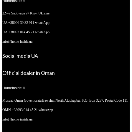
Homeinside ®
22-ya Sadovaya 97
Kiev, Ukraine
UA +38096 39 32 911 whatsApp
UA +38093 014 45 21 whatsApp
info@home-inside.ua
Social media UA
Official dealer in Oman
Homeinside ®
Muscat, Oman
Governorate/Bawshar/North Aludhaybah P.O. Box 3237, Postal Code 111
OMN +38093 014 45 21 whatsApp
info@home-inside.ua