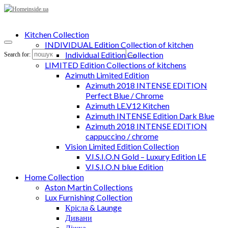
Kitchen Collection
INDIVIDUAL Edition Collection of kitchen
Individual Edition Collection
Search for:
LIMITED Edition Collections of kitchens
Azimuth Limited Edition
Azimuth 2018 INTENSE EDITION
Perfect Blue / Chrome
Azimuth LE.V12 Kitchen
Azimuth INTENSE Edition Dark Blue
Azimuth 2018 INTENSE EDITION
cappuccino / chrome
Vision Limited Edition Collection
V.I.S.I.O.N Gold – Luxury Edition LE
V.I.S.I.O.N blue Edition
Home Collection
Aston Martin Collections
Lux Furnishing Collection
Крісла & Launge
Дивани
Ліжка