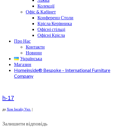
Колекції
Офіс & Кабінет
Конференц Столи
Крісла Керівника
Офісні стільці
Офісні Крісла
Про Нас
Контакти
Новини
Українська
Магазин
Homeinside® Bespoke – International Furniture
Company
h-17
до
Хом Інсайд Укр.
|
Залишити відповідь