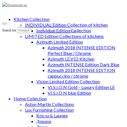
Kitchen Collection
INDIVIDUAL Edition Collection of kitchen
Individual Edition Collection
Search for:
LIMITED Edition Collections of kitchens
Azimuth Limited Edition
Azimuth 2018 INTENSE EDITION
Perfect Blue / Chrome
Azimuth LE.V12 Kitchen
Azimuth INTENSE Edition Dark Blue
Azimuth 2018 INTENSE EDITION
cappuccino / chrome
Vision Limited Edition Collection
V.I.S.I.O.N Gold – Luxury Edition LE
V.I.S.I.O.N blue Edition
Home Collection
Aston Martin Collections
Lux Furnishing Collection
Крісла & Launge
Дивани
Ліжка