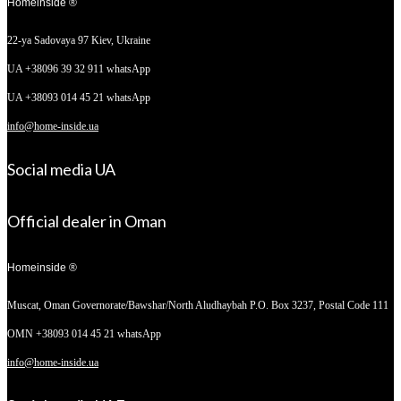
Homeinside ®
22-ya Sadovaya 97
Kiev, Ukraine
UA +38096 39 32 911 whatsApp
UA +38093 014 45 21 whatsApp
info@home-inside.ua
Social media UA
Official dealer in Oman
Homeinside ®
Muscat, Oman
Governorate/Bawshar/North Aludhaybah P.O. Box 3237, Postal Code 111
OMN +38093 014 45 21 whatsApp
info@home-inside.ua