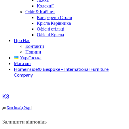
Колекції
Офіс & Кабінет
Конференц Столи
Крісла Керівника
Офісні стільці
Офісні Крісла
Про Нас
Контакти
Новини
Українська
Магазин
Homeinside® Bespoke – International Furniture
Company
K3
до
Хом Інсайд Укр.
|
Залишити відповідь