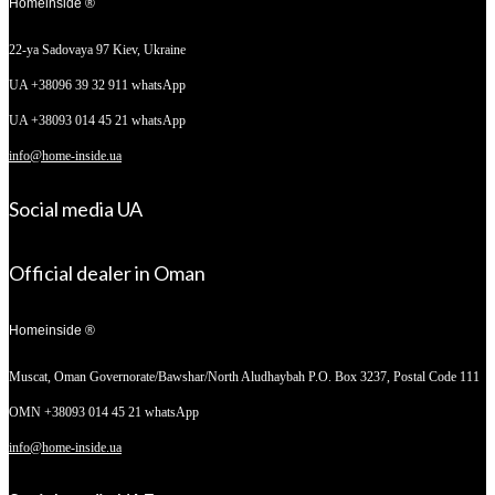
Homeinside ®
22-ya Sadovaya 97
Kiev, Ukraine
UA +38096 39 32 911 whatsApp
UA +38093 014 45 21 whatsApp
info@home-inside.ua
Social media UA
Official dealer in Oman
Homeinside ®
Muscat, Oman
Governorate/Bawshar/North Aludhaybah P.O. Box 3237, Postal Code 111
OMN +38093 014 45 21 whatsApp
info@home-inside.ua