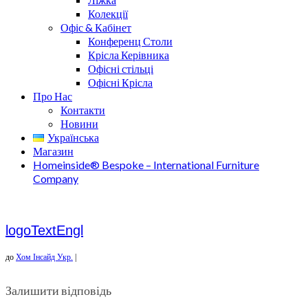
Колекції
Офіс & Кабінет
Конференц Столи
Крісла Керівника
Офісні стільці
Офісні Крісла
Про Нас
Контакти
Новини
Українська
Магазин
Homeinside® Bespoke – International Furniture
Company
logoTextEngl
до
Хом Інсайд Укр.
|
Залишити відповідь