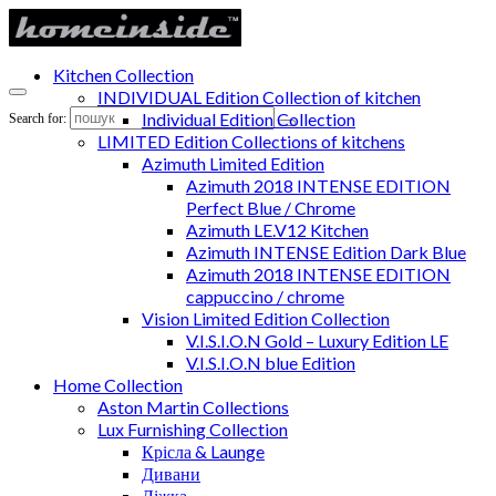
Kitchen Collection
INDIVIDUAL Edition Collection of kitchen
Individual Edition Collection
Search for:
LIMITED Edition Collections of kitchens
Azimuth Limited Edition
Azimuth 2018 INTENSE EDITION
Perfect Blue / Chrome
Azimuth LE.V12 Kitchen
Azimuth INTENSE Edition Dark Blue
Azimuth 2018 INTENSE EDITION
cappuccino / chrome
Vision Limited Edition Collection
V.I.S.I.O.N Gold – Luxury Edition LE
V.I.S.I.O.N blue Edition
Home Collection
Aston Martin Collections
Lux Furnishing Collection
Крісла & Launge
Дивани
Ліжка