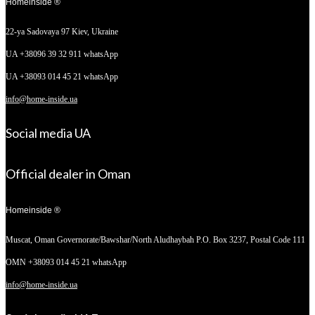
Homeinside ®
22-ya Sadovaya 97
Kiev, Ukraine
UA +38096 39 32 911 whatsApp
UA +38093 014 45 21 whatsApp
info@home-inside.ua
Social media UA
Official dealer in Oman
Homeinside ®
Muscat, Oman
Governorate/Bawshar/North Aludhaybah P.O. Box 3237, Postal Code 111
OMN +38093 014 45 21 whatsApp
info@home-inside.ua