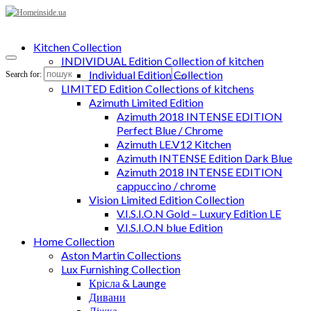
Kitchen Collection
INDIVIDUAL Edition Collection of kitchen
Individual Edition Collection
Search for:
LIMITED Edition Collections of kitchens
Azimuth Limited Edition
Azimuth 2018 INTENSE EDITION
Perfect Blue / Chrome
Azimuth LE.V12 Kitchen
Azimuth INTENSE Edition Dark Blue
Azimuth 2018 INTENSE EDITION
cappuccino / chrome
Vision Limited Edition Collection
V.I.S.I.O.N Gold – Luxury Edition LE
V.I.S.I.O.N blue Edition
Home Collection
Aston Martin Collections
Lux Furnishing Collection
Крісла & Launge
Дивани
Ліжка