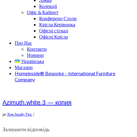
Колекції
Офіс & Кабінет
Конференц Столи
Крісла Керівника
Офісні стільці
Офісні Крісла
Про Нас
Контакти
Новини
Українська
Магазин
Homeinside® Bespoke – International Furniture
Company
Azimuth.white.3 — копия
до
Хом Інсайд Укр.
|
Залишити відповідь