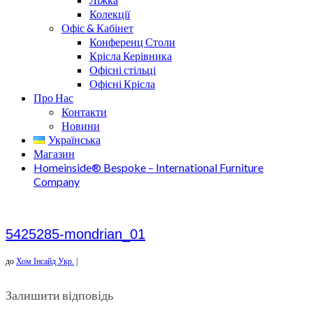
Колекції
Офіс & Кабінет
Конференц Столи
Крісла Керівника
Офісні стільці
Офісні Крісла
Про Нас
Контакти
Новини
Українська
Магазин
Homeinside® Bespoke – International Furniture
Company
5425285-mondrian_01
до
Хом Інсайд Укр.
|
Залишити відповідь