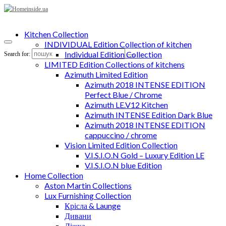
Kitchen Collection
INDIVIDUAL Edition Collection of kitchen
Individual Edition Collection
Search for:
LIMITED Edition Collections of kitchens
Azimuth Limited Edition
Azimuth 2018 INTENSE EDITION
Perfect Blue / Chrome
Azimuth LE.V12 Kitchen
Azimuth INTENSE Edition Dark Blue
Azimuth 2018 INTENSE EDITION
cappuccino / chrome
Vision Limited Edition Collection
V.I.S.I.O.N Gold – Luxury Edition LE
V.I.S.I.O.N blue Edition
Home Collection
Aston Martin Collections
Lux Furnishing Collection
Крісла & Launge
Дивани
Ліжка