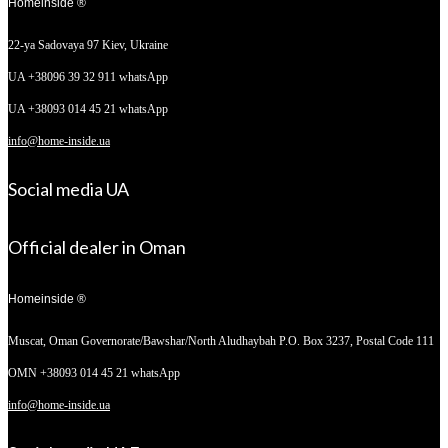
Homeinside ®
22-ya Sadovaya 97
Kiev, Ukraine
UA +38096 39 32 911 whatsApp
UA +38093 014 45 21 whatsApp
info@home-inside.ua
Social media UA
Official dealer in Oman
Homeinside ®
Muscat, Oman
Governorate/Bawshar/North Aludhaybah P.O. Box 3237, Postal Code 111
OMN +38093 014 45 21 whatsApp
info@home-inside.ua