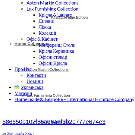
Aston Martin Collections
Lux Furnishing Collection
Крісла & Launge
V.I.S.I.O.N blue Edition
Дивани
Ліжка
Колекції
Офіс & Кабінет
Home Collection
Конференц Столи
Крісла Керівника
Офісні стільці
Офісні Крісла
Про Нас
Aston Martin Collections
Контакти
Новини
Українська
Магазин
Lux Furnishing Collection
Homeinside® Bespoke – International Furniture Company
586650b102f85a96aaf3b2e777e674e3
Крісла & Launge
до
Хом Інсайд Укр.
|