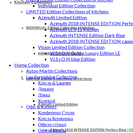
Kitchen Collection
Individual Edition Collection
LIMITED Edition Collections of kitchens
Azimuth Limited Edition
Azimuth 2018 INTENSE EDITION Perfec
INDIVIDUAL Edition Collection of kitchen
Azimuth LE.V12 Kitchen
Azimuth INTENSE Edition Dark Blue
Azimuth 2018 INTENSE EDITION cappu
Vision Limited Edition Collection
V.I.S.I.O.N Gold – Luxury Edition LE
Individual Edition Collection
V.I.S.I.O.N blue Edition
Home Collection
Aston Martin Collections
Lux Furnishing Collection
LIMITED Edition Collections of kitchens
Крісла & Launge
Дивани
Ліжка
Колекції
Azimuth Limited Edition
Офіс & Кабінет
Конференц Столи
Крісла Керівника
Офісні стільці
Офісні Крісла
Azimuth 2018 INTENSE EDITION Perfect Blue / 