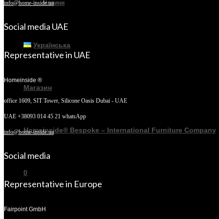
Новини
info@home-inside.ua
Social media UAE
Українська
Representative in UAE
Homeinside ®
Магазин
office 1609, SIT Tower,
Silicone Oasis Dubai - UAE
UAE +38093 014 45 21 whatsApp
Homeinside® Bespoke – International Furniture Company
info@home-inside.ua
Social media
0
Representative in Europe
Fairpoint GmbH