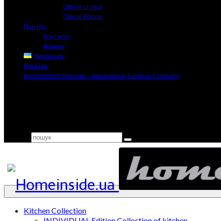
Офісні стільці
Офісні Крісла
Про Нас
Контакти
Новини
Українська
Магазин
Homeinside® Bespoke – International Furniture Company
Search for:
Kitchen Collection
INDIVIDUAL Edition Collection of kitchen