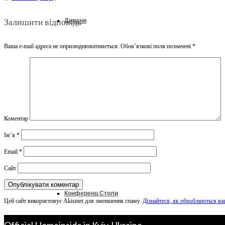
Залишити відповідь
Дивани
Ваша e-mail адреса не оприлюднюватиметься.
Обов’язкові поля позначені
*
Ліжка
Колекції
Коментар
Ім’я
*
Офіс & Кабінет
Email
*
Сайт
Конференц Столи
Цей сайт використовує Akismet для зменшення спаму.
Дізнайтеся, як обробляються ва