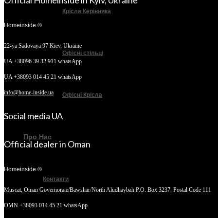
Official Homeinside in Kyiv, Ukraine
Крісла Керівника
Homeinside ®
22-ya Sadovaya 97
Kiev, Ukraine
Офісні стільці
UA +38096 39 32 911 whatsApp
UA +38093 014 45 21 whatsApp
info@home-inside.ua
Офісні Крісла
Social media UA
Про Нас
Official dealer in Oman
Homeinside ®
Контакти
Muscat, Oman
Governorate/Bawshar/North Aludhaybah P.O. Box 3237, Postal Code 111
OMN +38093 014 45 21 whatsApp