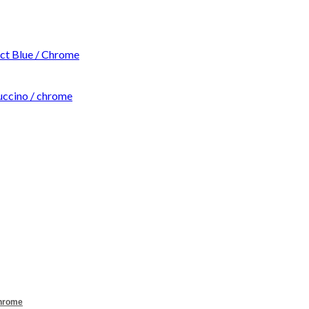
t Blue / Chrome
ccino / chrome
Chrome