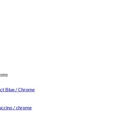
hrome
t Blue / Chrome
ccino / chrome