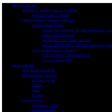
Kitchen Collection
INDIVIDUAL Edition Collection of kitchen
Individual Edition Collection
LIMITED Edition Collections of kitchens
Azimuth Limited Edition
Azimuth 2018 INTENSE EDITION Perfect Blue / Ch
Azimuth LE.V12 Kitchen
Azimuth INTENSE Edition Dark Blue
Azimuth 2018 INTENSE EDITION cappuccino / chr
Vision Limited Edition Collection
V.I.S.I.O.N Gold – Luxury Edition LE
V.I.S.I.O.N blue Edition
Home Collection
Aston Martin Collections
Lux Furnishing Collection
Крісла & Launge
Дивани
Ліжка
Колекції
Офіс & Кабінет
Конференц Столи
Крісла Керівника