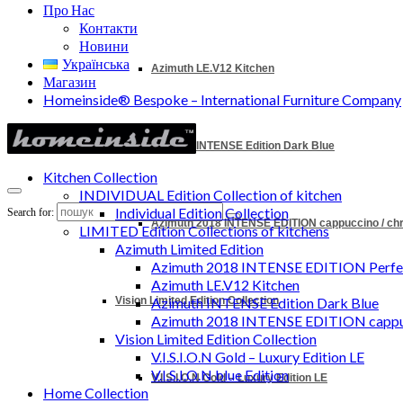
Про Нас
Контакти
Новини
Українська
Azimuth LE.V12 Kitchen
Магазин
Homeinside® Bespoke – International Furniture Company
Azimuth INTENSE Edition Dark Blue
Kitchen Collection
INDIVIDUAL Edition Collection of kitchen
Individual Edition Collection
Search for:
Azimuth 2018 INTENSE EDITION cappuccino / c
LIMITED Edition Collections of kitchens
Azimuth Limited Edition
Azimuth 2018 INTENSE EDITION Perfec
Azimuth LE.V12 Kitchen
Vision Limited Edition Collection
Azimuth INTENSE Edition Dark Blue
Azimuth 2018 INTENSE EDITION cappu
Vision Limited Edition Collection
V.I.S.I.O.N Gold – Luxury Edition LE
V.I.S.I.O.N blue Edition
V.I.S.I.O.N Gold – Luxury Edition LE
Home Collection