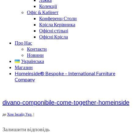
Колекції
Офіс & Кабінет
Конференц Столи
Крісла Керівника
Офісні стільці
Офісні Крісла
Про Нас
Контакти
Новини
Українська
Магазин
Homeinside® Bespoke – International Furniture
Company
divano-componibile-come-together-homeinside
до
Хом Інсайд Укр.
|
Залишити відповідь