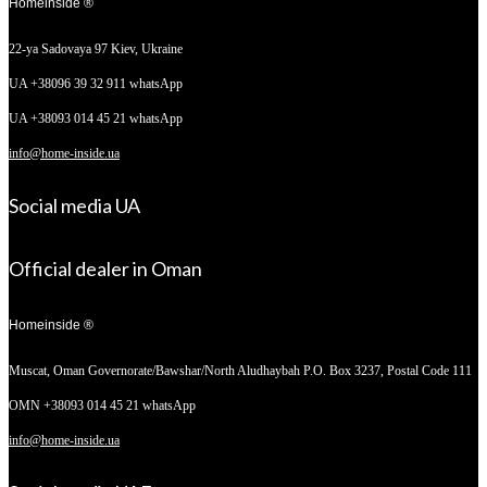
Homeinside ®
22-ya Sadovaya 97
Kiev, Ukraine
UA +38096 39 32 911 whatsApp
UA +38093 014 45 21 whatsApp
info@home-inside.ua
Social media UA
Official dealer in Oman
Homeinside ®
Muscat, Oman
Governorate/Bawshar/North Aludhaybah P.O. Box 3237, Postal Code 111
OMN +38093 014 45 21 whatsApp
info@home-inside.ua