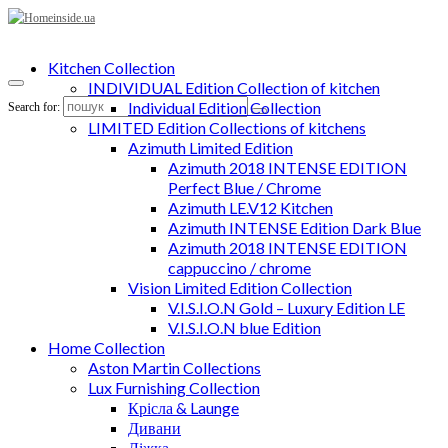
Kitchen Collection
INDIVIDUAL Edition Collection of kitchen
Individual Edition Collection
Search for:
LIMITED Edition Collections of kitchens
Azimuth Limited Edition
Azimuth 2018 INTENSE EDITION
Perfect Blue / Chrome
Azimuth LE.V12 Kitchen
Azimuth INTENSE Edition Dark Blue
Azimuth 2018 INTENSE EDITION
cappuccino / chrome
Vision Limited Edition Collection
V.I.S.I.O.N Gold – Luxury Edition LE
V.I.S.I.O.N blue Edition
Home Collection
Aston Martin Collections
Lux Furnishing Collection
Крісла & Launge
Дивани
Ліжка