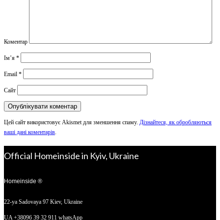
Коментар
Ім’я
*
Email
*
Сайт
Цей сайт використовує Akismet для зменшення спаму.
Дізнайтеся, як обробляються
ваші дані коментарів
.
Official Homeinside in Kyiv, Ukraine
Homeinside ®
22-ya Sadovaya 97
Kiev, Ukraine
UA +38096 39 32 911 whatsApp