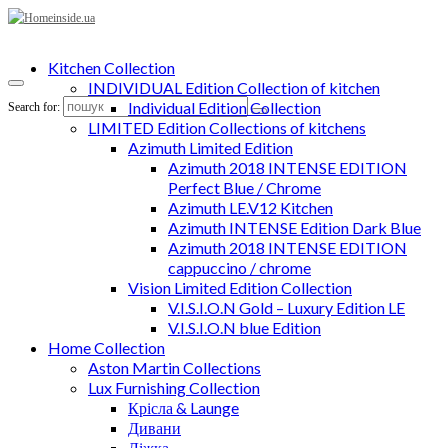
Kitchen Collection
INDIVIDUAL Edition Collection of kitchen
Individual Edition Collection
Search for:
LIMITED Edition Collections of kitchens
Azimuth Limited Edition
Azimuth 2018 INTENSE EDITION
Perfect Blue / Chrome
Azimuth LE.V12 Kitchen
Azimuth INTENSE Edition Dark Blue
Azimuth 2018 INTENSE EDITION
cappuccino / chrome
Vision Limited Edition Collection
V.I.S.I.O.N Gold – Luxury Edition LE
V.I.S.I.O.N blue Edition
Home Collection
Aston Martin Collections
Lux Furnishing Collection
Крісла & Launge
Дивани
Ліжка