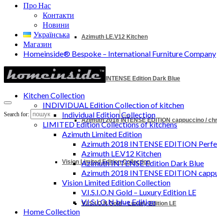
Про Нас
Контакти
Новини
Українська
Azimuth LE.V12 Kitchen
Магазин
Homeinside® Bespoke – International Furniture Company
Azimuth INTENSE Edition Dark Blue
Kitchen Collection
INDIVIDUAL Edition Collection of kitchen
Individual Edition Collection
Search for:
Azimuth 2018 INTENSE EDITION cappuccino / c
LIMITED Edition Collections of kitchens
Azimuth Limited Edition
Azimuth 2018 INTENSE EDITION Perfec
Azimuth LE.V12 Kitchen
Vision Limited Edition Collection
Azimuth INTENSE Edition Dark Blue
Azimuth 2018 INTENSE EDITION cappu
Vision Limited Edition Collection
V.I.S.I.O.N Gold – Luxury Edition LE
V.I.S.I.O.N blue Edition
V.I.S.I.O.N Gold – Luxury Edition LE
Home Collection