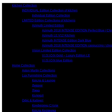
Kitchen Collection
INDIVIDUAL Edition Collection of kitchen
Individual Edition Collection
LIMITED Edition Collections of kitchens
Azimuth Limited Edition
Azimuth 2018 INTENSE EDITION Perfect Blue / Ch
Azimuth LE.V12 Kitchen
Azimuth INTENSE Edition Dark Blue
Azimuth 2018 INTENSE EDITION cappuccino / chr
Vision Limited Edition Collection
V.I.S.I.O.N Gold – Luxury Edition LE
V.I.S.I.O.N blue Edition
Home Collection
Aston Martin Collections
Lux Furnishing Collection
Крісла & Launge
Дивани
Ліжка
Колекції
Офіс & Кабінет
Конференц Столи
Крісла Керівника