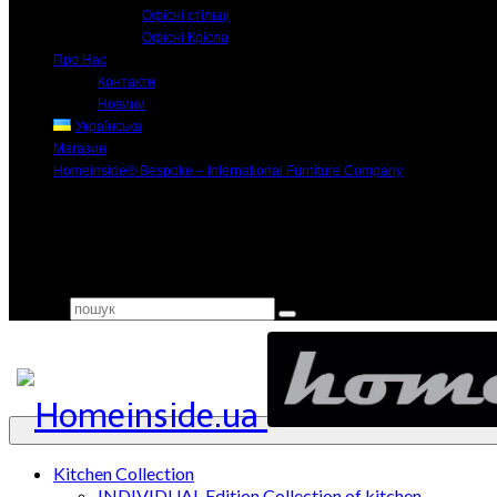
Офісні стільці
Офісні Крісла
Про Нас
Контакти
Новини
Українська
Магазин
Homeinside® Bespoke – International Furniture Company
Search for:
Kitchen Collection
INDIVIDUAL Edition Collection of kitchen