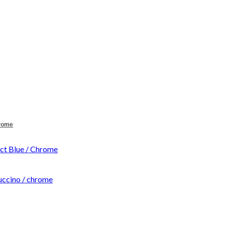
hrome
t Blue / Chrome
ccino / chrome