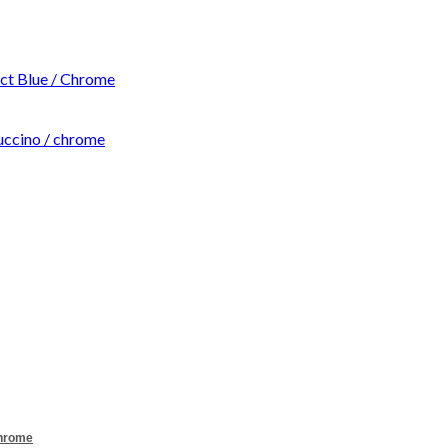
t Blue / Chrome
ccino / chrome
Chrome