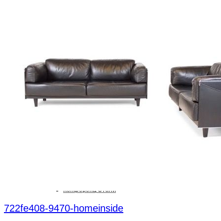
Дивани
Ліжка
Колекції
Офіс & Кабінет
Конференц Столи
722fe408-9470-homeinside