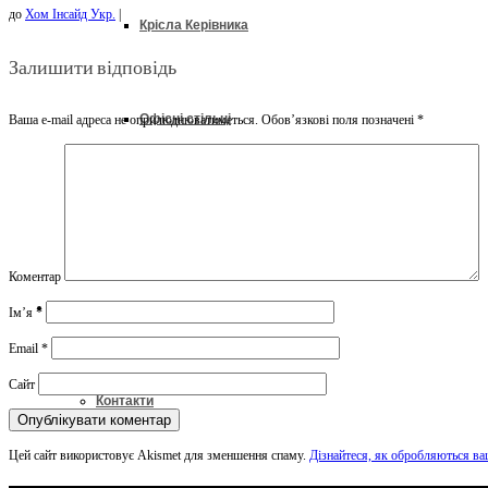
до
Хом Інсайд Укр.
|
Крісла Керівника
Залишити відповідь
Офісні стільці
Ваша e-mail адреса не оприлюднюватиметься.
Обов’язкові поля позначені
*
Офісні Крісла
Коментар
Про Нас
Ім’я
*
Email
*
Сайт
Контакти
Цей сайт використовує Akismet для зменшення спаму.
Дізнайтеся, як обробляються ва