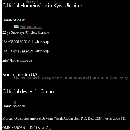
Новини
Official Homeinside in Kyiv, Ukraine
Homeinside ®
Українська
22-ya Sadovaya 97
Kiev, Ukraine
UA +38096 39 32 911 whatsApp
UA +38093 014 45 21 whatsApp
Магазин
info@home-inside.ua
Social media UA
Homeinside® Bespoke – International Furniture Company
Official dealer in Oman
0
Homeinside ®
Muscat, Oman
Governorate/Bawshar/North Aludhaybah P.O. Box 3237, Postal Code 111
OMN +38093 014 45 21 whatsApp