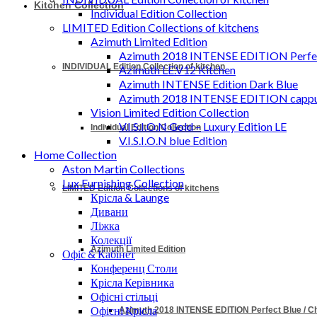
Kitchen Collection
Individual Edition Collection
LIMITED Edition Collections of kitchens
Azimuth Limited Edition
Azimuth 2018 INTENSE EDITION Perfec
INDIVIDUAL Edition Collection of kitchen
Azimuth LE.V12 Kitchen
Azimuth INTENSE Edition Dark Blue
Azimuth 2018 INTENSE EDITION cappu
Vision Limited Edition Collection
V.I.S.I.O.N Gold – Luxury Edition LE
Individual Edition Collection
V.I.S.I.O.N blue Edition
Home Collection
Aston Martin Collections
Lux Furnishing Collection
LIMITED Edition Collections of kitchens
Крісла & Launge
Дивани
Ліжка
Колекції
Azimuth Limited Edition
Офіс & Кабінет
Конференц Столи
Крісла Керівника
Офісні стільці
Офісні Крісла
Azimuth 2018 INTENSE EDITION Perfect Blue / 