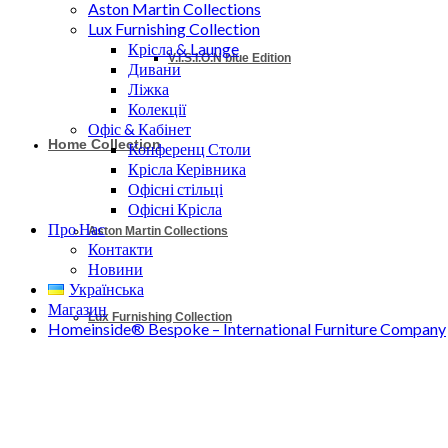
Aston Martin Collections
Lux Furnishing Collection
Крісла & Launge
V.I.S.I.O.N blue Edition
Дивани
Ліжка
Колекції
Офіс & Кабінет
Home Collection
Конференц Столи
Крісла Керівника
Офісні стільці
Офісні Крісла
Про Нас
Aston Martin Collections
Контакти
Новини
Українська
Магазин
Lux Furnishing Collection
Homeinside® Bespoke – International Furniture Company
Крісла & Launge