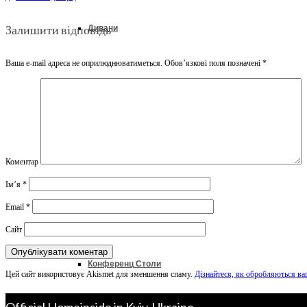
Залишити відповідь
Дивани
Ваша e-mail адреса не оприлюднюватиметься.
Обов’язкові поля позначені
*
Ліжка
Колекції
Коментар
Ім’я
*
Офіс & Кабінет
Email
*
Сайт
Конференц Столи
Цей сайт використовує Akismet для зменшення спаму.
Дізнайтеся, як обробляються ва