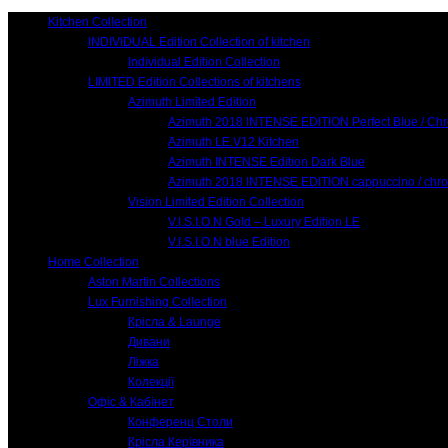
Kitchen Collection
INDIVIDUAL Edition Collection of kitchen
Individual Edition Collection
LIMITED Edition Collections of kitchens
Azimuth Limited Edition
Azimuth 2018 INTENSE EDITION Perfect Blue / Ch
Azimuth LE.V12 Kitchen
Azimuth INTENSE Edition Dark Blue
Azimuth 2018 INTENSE EDITION cappuccino / chr
Vision Limited Edition Collection
V.I.S.I.O.N Gold – Luxury Edition LE
V.I.S.I.O.N blue Edition
Home Collection
Aston Martin Collections
Lux Furnishing Collection
Крісла & Launge
Дивани
Ліжка
Колекції
Офіс & Кабінет
Конференц Столи
Крісла Керівника