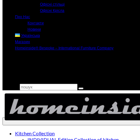
Офісні стільці
Офісні Крісла
Про Нас
Контакти
Новини
Українська
Магазин
Homeinside® Bespoke – International Furniture Company
Search for:
Kitchen Collection
INDIVIDUAL Edition Collection of kitchen