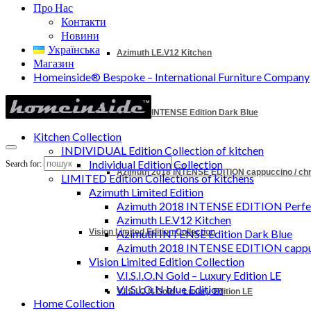
Про Нас
Контакти
Новини
Українська
Azimuth LE.V12 Kitchen
Магазин
Homeinside® Bespoke – International Furniture Company
Azimuth INTENSE Edition Dark Blue
Kitchen Collection
INDIVIDUAL Edition Collection of kitchen
Individual Edition Collection
Search for:
Azimuth 2018 INTENSE EDITION cappuccino / c
LIMITED Edition Collections of kitchens
Azimuth Limited Edition
Azimuth 2018 INTENSE EDITION Perfec
Azimuth LE.V12 Kitchen
Vision Limited Edition Collection
Azimuth INTENSE Edition Dark Blue
Azimuth 2018 INTENSE EDITION cappu
Vision Limited Edition Collection
V.I.S.I.O.N Gold – Luxury Edition LE
V.I.S.I.O.N blue Edition
V.I.S.I.O.N Gold – Luxury Edition LE
Home Collection