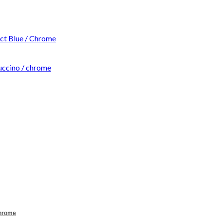
t Blue / Chrome
ccino / chrome
Chrome