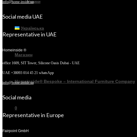
Новини
info@home-inside.ua
Social media UAE
Українська
Representative in UAE
Homeinside ®
Магазин
office 1609, SIT Tower,
Silicone Oasis Dubai - UAE
UAE +38093 014 45 21 whatsApp
Homeinside® Bespoke – International Furniture Company
info@home-inside.ua
Social media
0
Representative in Europe
Fairpoint GmbH