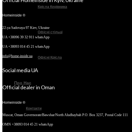
Official Homeinside in Kyiv, Ukraine
Крісла Керівника
Homeinside ®
22-ya Sadovaya 97
Kiev, Ukraine
Офісні стільці
UA +38096 39 32 911 whatsApp
UA +38093 014 45 21 whatsApp
info@home-inside.ua
Офісні Крісла
Social media UA
Про Нас
Official dealer in Oman
Homeinside ®
Контакти
Muscat, Oman
Governorate/Bawshar/North Aludhaybah P.O. Box 3237, Postal Code 111
OMN +38093 014 45 21 whatsApp