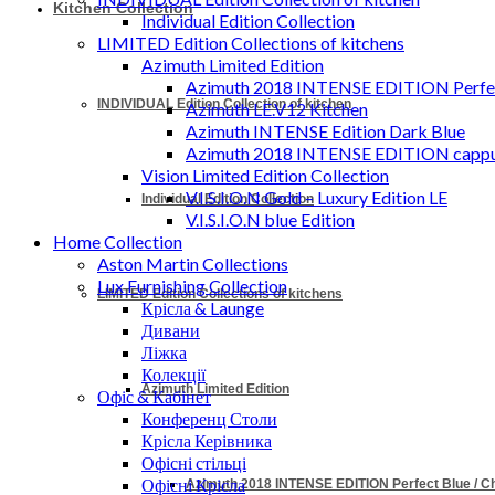
Kitchen Collection
Individual Edition Collection
LIMITED Edition Collections of kitchens
Azimuth Limited Edition
Azimuth 2018 INTENSE EDITION Perfec
INDIVIDUAL Edition Collection of kitchen
Azimuth LE.V12 Kitchen
Azimuth INTENSE Edition Dark Blue
Azimuth 2018 INTENSE EDITION cappu
Vision Limited Edition Collection
V.I.S.I.O.N Gold – Luxury Edition LE
Individual Edition Collection
V.I.S.I.O.N blue Edition
Home Collection
Aston Martin Collections
Lux Furnishing Collection
LIMITED Edition Collections of kitchens
Крісла & Launge
Дивани
Ліжка
Колекції
Azimuth Limited Edition
Офіс & Кабінет
Конференц Столи
Крісла Керівника
Офісні стільці
Офісні Крісла
Azimuth 2018 INTENSE EDITION Perfect Blue / 