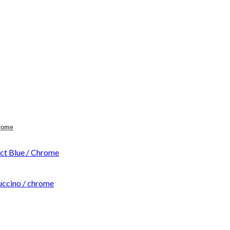
hrome
t Blue / Chrome
ccino / chrome