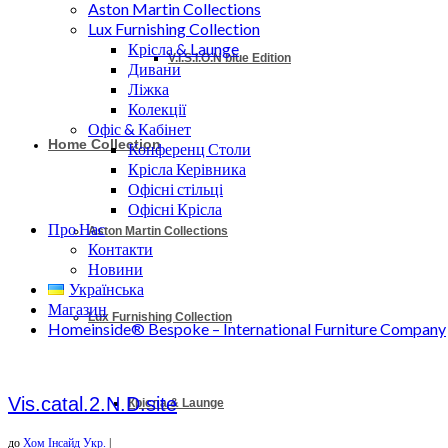
Aston Martin Collections
Lux Furnishing Collection
Крісла & Launge
V.I.S.I.O.N blue Edition
Дивани
Ліжка
Колекції
Офіс & Кабінет
Home Collection
Конференц Столи
Крісла Керівника
Офісні стільці
Офісні Крісла
Про Нас
Aston Martin Collections
Контакти
Новини
Українська
Магазин
Lux Furnishing Collection
Homeinside® Bespoke – International Furniture Company
Vis.catal.2.N.D.site
Крісла & Launge
до
Хом Інсайд Укр.
|