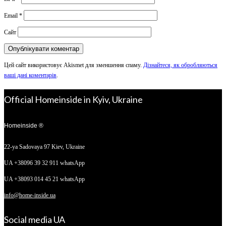
Email
*
Сайт
Цей сайт використовує Akismet для зменшення спаму.
Дізнайтеся, як обробляються
ваші дані коментарів
.
Official Homeinside in Kyiv, Ukraine
Homeinside ®
22-ya Sadovaya 97
Kiev, Ukraine
UA +38096 39 32 911 whatsApp
UA +38093 014 45 21 whatsApp
info@home-inside.ua
Social media UA