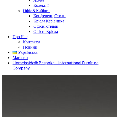
Колекції
Офіс & Кабінет
Конференц Столи
Крісла Керівника
Офісні стільці
Офісні Крісла
Про Нас
Контакти
Новини
Українська
Магазин
Homeinside® Bespoke – International Furniture
Company