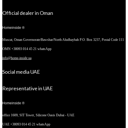
Official dealer in Oman
Homeinside ®
Muscat, Oman
Governorate/Bawshar/North Aludhaybah P.O. Box 3237, Postal Code 111
OMN +38093 014 45 21 whatsApp
info@home-inside.ua
Social media UAE
Representative in UAE
Homeinside ®
office 1609, SIT Tower,
Silicone Oasis Dubai - UAE
UAE +38093 014 45 21 whatsApp