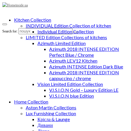
Kitchen Collection
INDIVIDUAL Edition Collection of kitchen
Individual Edition Collection
Search for:
LIMITED Edition Collections of kitchens
Azimuth Limited Edition
Azimuth 2018 INTENSE EDITION
Perfect Blue / Chrome
Azimuth LE.V12 Kitchen
Azimuth INTENSE Edition Dark Blue
Azimuth 2018 INTENSE EDITION
cappuccino / chrome
Vision Limited Edition Collection
V.I.S.I.O.N Gold – Luxury Edition LE
V.I.S.I.O.N blue Edition
Home Collection
Aston Martin Collections
Lux Furnishing Collection
Крісла & Launge
Дивани
Ліжка