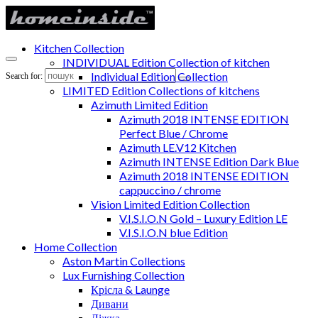
Kitchen Collection
INDIVIDUAL Edition Collection of kitchen
Individual Edition Collection
Search for:
LIMITED Edition Collections of kitchens
Azimuth Limited Edition
Azimuth 2018 INTENSE EDITION
Perfect Blue / Chrome
Azimuth LE.V12 Kitchen
Azimuth INTENSE Edition Dark Blue
Azimuth 2018 INTENSE EDITION
cappuccino / chrome
Vision Limited Edition Collection
V.I.S.I.O.N Gold – Luxury Edition LE
V.I.S.I.O.N blue Edition
Home Collection
Aston Martin Collections
Lux Furnishing Collection
Крісла & Launge
Дивани
Ліжка