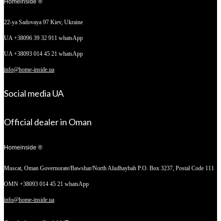
Homeinside ®
22-ya Sadovaya 97
Kiev, Ukraine
UA +38096 39 32 911 whatsApp
UA +38093 014 45 21 whatsApp
info@home-inside.ua
Social media UA
Official dealer in Oman
Homeinside ®
Muscat, Oman
Governorate/Bawshar/North Aludhaybah P.O. Box 3237, Postal Code 111
OMN +38093 014 45 21 whatsApp
info@home-inside.ua