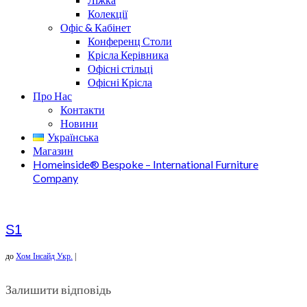
Колекції
Офіс & Кабінет
Конференц Столи
Крісла Керівника
Офісні стільці
Офісні Крісла
Про Нас
Контакти
Новини
Українська
Магазин
Homeinside® Bespoke – International Furniture
Company
S1
до
Хом Інсайд Укр.
|
Залишити відповідь