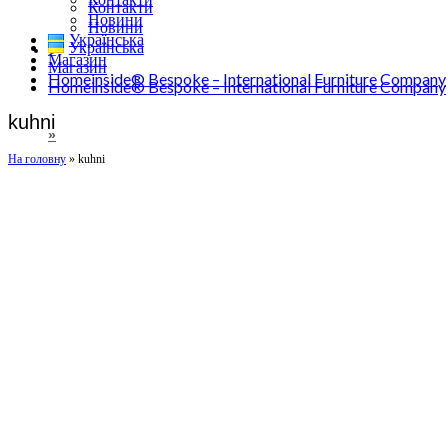
Контакти
Новини
Новини
Українська
Українська
0
Магазин
Магазин
Homeinside® Bespoke – International Furniture Company
Homeinside® Bespoke – International Furniture Company
kuhni
»
На головну
»
kuhni