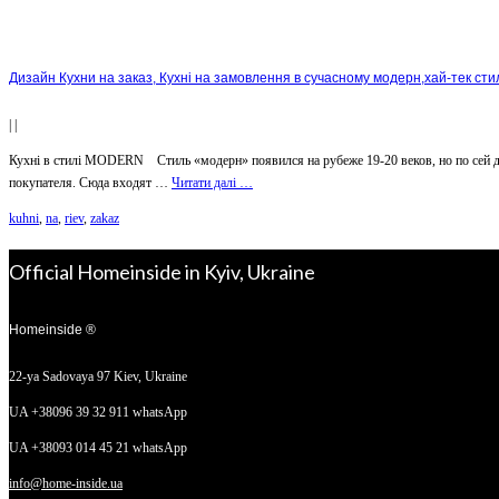
Дизайн Кухни на заказ, Кухні на замовлення в сучасному модерн,хай-тек сти
|
|
Кухні в стилі MODERN Стиль «модерн» появился на рубеже 19-20 веков, но по сей ден
покупателя. Сюда входят …
Читати далі …
kuhni
,
na
,
riev
,
zakaz
Official Homeinside in Kyiv, Ukraine
Homeinside ®
22-ya Sadovaya 97
Kiev, Ukraine
UA +38096 39 32 911 whatsApp
UA +38093 014 45 21 whatsApp
info@home-inside.ua