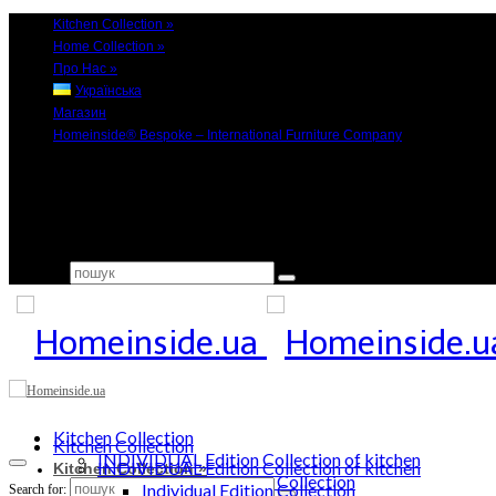
Kitchen Collection
»
Home Collection
»
Про Нас
»
Українська
Магазин
Homeinside® Bespoke – International Furniture Company
Search for:
Kitchen Collection
Kitchen Collection
INDIVIDUAL Edition Collection of kitchen
INDIVIDUAL Edition Collection of kitchen
Kitchen Collection
»
Individual Edition Collection
Individual Edition Collection
Search for: