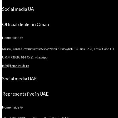
Social media UA
Official dealer in Oman
Homeinside ®
Muscat, Oman
Governorate/Bawshar/North Aludhaybah P.O. Box 3237, Postal Code 111
OMN +38093 014 45 21 whatsApp
info@home-inside.ua
Social media UAE
Representative in UAE
Homeinside ®