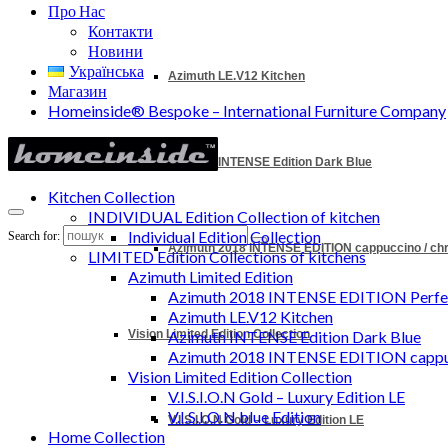
Про Нас
Контакти
Новини
Українська
Azimuth LE.V12 Kitchen
Магазин
Homeinside® Bespoke – International Furniture Company
Azimuth INTENSE Edition Dark Blue
Kitchen Collection
INDIVIDUAL Edition Collection of kitchen
Individual Edition Collection
Search for:
Azimuth 2018 INTENSE EDITION cappuccino / c
LIMITED Edition Collections of kitchens
Azimuth Limited Edition
Azimuth 2018 INTENSE EDITION Perfec
Azimuth LE.V12 Kitchen
Vision Limited Edition Collection
Azimuth INTENSE Edition Dark Blue
Azimuth 2018 INTENSE EDITION cappu
Vision Limited Edition Collection
V.I.S.I.O.N Gold – Luxury Edition LE
V.I.S.I.O.N blue Edition
V.I.S.I.O.N Gold – Luxury Edition LE
Home Collection