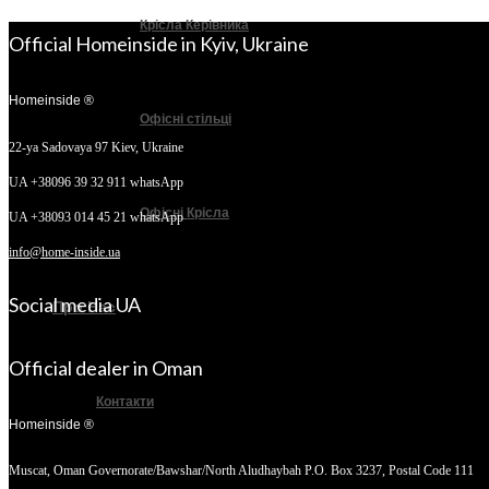
Крісла Керівника
Official Homeinside in Kyiv, Ukraine
Homeinside ®
Офісні стільці
22-ya Sadovaya 97
Kiev, Ukraine
UA +38096 39 32 911 whatsApp
Офісні Крісла
UA +38093 014 45 21 whatsApp
info@home-inside.ua
Social media UA
Про Нас
Official dealer in Oman
Контакти
Homeinside ®
Muscat, Oman
Governorate/Bawshar/North Aludhaybah P.O. Box 3237, Postal Code 111