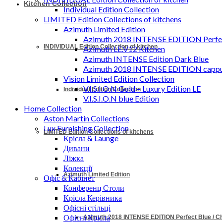
Kitchen Collection
Individual Edition Collection
LIMITED Edition Collections of kitchens
Azimuth Limited Edition
Azimuth 2018 INTENSE EDITION Perfec
INDIVIDUAL Edition Collection of kitchen
Azimuth LE.V12 Kitchen
Azimuth INTENSE Edition Dark Blue
Azimuth 2018 INTENSE EDITION cappu
Vision Limited Edition Collection
V.I.S.I.O.N Gold – Luxury Edition LE
Individual Edition Collection
V.I.S.I.O.N blue Edition
Home Collection
Aston Martin Collections
Lux Furnishing Collection
LIMITED Edition Collections of kitchens
Крісла & Launge
Дивани
Ліжка
Колекції
Azimuth Limited Edition
Офіс & Кабінет
Конференц Столи
Крісла Керівника
Офісні стільці
Офісні Крісла
Azimuth 2018 INTENSE EDITION Perfect Blue / 