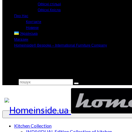
Офісні стільці
Офісні Крісла
Про Нас
Контакти
Новини
Українська
Магазин
Homeinside® Bespoke – International Furniture Company
Search for:
Kitchen Collection
INDIVIDUAL Edition Collection of kitchen