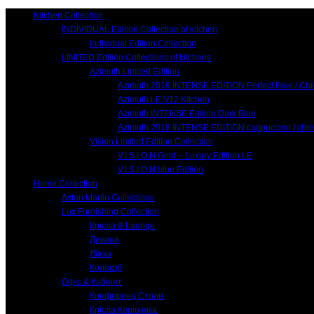
Kitchen Collection
INDIVIDUAL Edition Collection of kitchen
Individual Edition Collection
LIMITED Edition Collections of kitchens
Azimuth Limited Edition
Azimuth 2018 INTENSE EDITION Perfect Blue / Ch
Azimuth LE.V12 Kitchen
Azimuth INTENSE Edition Dark Blue
Azimuth 2018 INTENSE EDITION cappuccino / chr
Vision Limited Edition Collection
V.I.S.I.O.N Gold – Luxury Edition LE
V.I.S.I.O.N blue Edition
Home Collection
Aston Martin Collections
Lux Furnishing Collection
Крісла & Launge
Дивани
Ліжка
Колекції
Офіс & Кабінет
Конференц Столи
Крісла Керівника