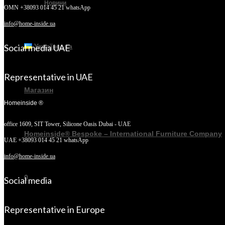
Новини
OMN +38093 014 45 21 whatsApp
info@home-inside.ua
Social media UAE
Українська
Representative in UAE
Магазин
Homeinside ®
office 1609, SIT Tower,
Silicone Oasis Dubai - UAE
Homeinside® Bespoke – International Furniture Company
UAE +38093 014 45 21 whatsApp
info@home-inside.ua
0
Social media
Representative in Europe