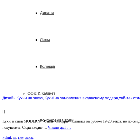
Дивани
Ліжка
Колекції
Офіс & Кабінет
Дизайн Кухни на заказ, Кухні на замовлення в сучасному модерн,хай-тек сти
|
|
Конференц Столи
Кухні в стилі MODERN Стиль «модерн» появился на рубеже 19-20 веков, но по сей ден
покупателя. Сюда входят …
Читати далі …
kuhni
,
na
,
riev
,
zakaz