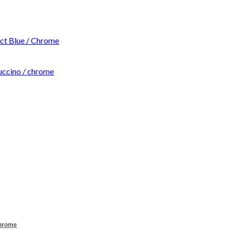
t Blue / Chrome
ccino / chrome
Chrome