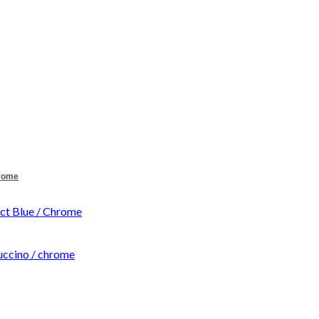
hrome
t Blue / Chrome
ccino / chrome