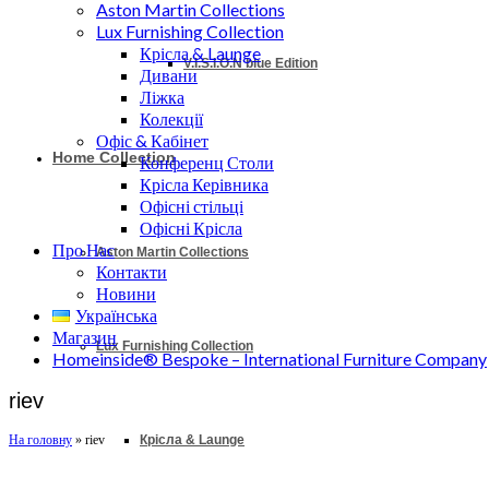
Aston Martin Collections
Lux Furnishing Collection
Крісла & Launge
V.I.S.I.O.N blue Edition
Дивани
Ліжка
Колекції
Офіс & Кабінет
Home Collection
Конференц Столи
Крісла Керівника
Офісні стільці
Офісні Крісла
Про Нас
Aston Martin Collections
Контакти
Новини
Українська
Магазин
Lux Furnishing Collection
Homeinside® Bespoke – International Furniture Company
riev
Крісла & Launge
На головну
»
riev