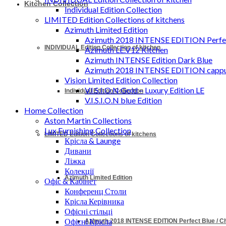
Kitchen Collection
Individual Edition Collection
LIMITED Edition Collections of kitchens
Azimuth Limited Edition
Azimuth 2018 INTENSE EDITION Perfec
INDIVIDUAL Edition Collection of kitchen
Azimuth LE.V12 Kitchen
Azimuth INTENSE Edition Dark Blue
Azimuth 2018 INTENSE EDITION cappu
Vision Limited Edition Collection
V.I.S.I.O.N Gold – Luxury Edition LE
Individual Edition Collection
V.I.S.I.O.N blue Edition
Home Collection
Aston Martin Collections
Lux Furnishing Collection
LIMITED Edition Collections of kitchens
Крісла & Launge
Дивани
Ліжка
Колекції
Azimuth Limited Edition
Офіс & Кабінет
Конференц Столи
Крісла Керівника
Офісні стільці
Офісні Крісла
Azimuth 2018 INTENSE EDITION Perfect Blue / 