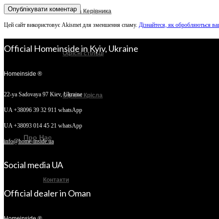
Крісла Керівника
Цей сайт використовує Akismet для зменшення спаму.
Дізнайтеся, як обробляються ва
Official Homeinside in Kyiv, Ukraine
Офісні стільці
Homeinside ®
22-ya Sadovaya 97
Kiev, Ukraine
Офісні Крісла
UA +38096 39 32 911 whatsApp
UA +38093 014 45 21 whatsApp
Про Нас
info@home-inside.ua
Social media UA
Контакти
Official dealer in Oman
Homeinside ®