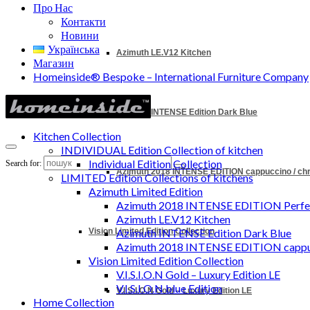
Про Нас
Контакти
Новини
Українська
Azimuth LE.V12 Kitchen
Магазин
Homeinside® Bespoke – International Furniture Company
Azimuth INTENSE Edition Dark Blue
Kitchen Collection
INDIVIDUAL Edition Collection of kitchen
Individual Edition Collection
Search for:
Azimuth 2018 INTENSE EDITION cappuccino / c
LIMITED Edition Collections of kitchens
Azimuth Limited Edition
Azimuth 2018 INTENSE EDITION Perfec
Azimuth LE.V12 Kitchen
Vision Limited Edition Collection
Azimuth INTENSE Edition Dark Blue
Azimuth 2018 INTENSE EDITION cappu
Vision Limited Edition Collection
V.I.S.I.O.N Gold – Luxury Edition LE
V.I.S.I.O.N blue Edition
V.I.S.I.O.N Gold – Luxury Edition LE
Home Collection