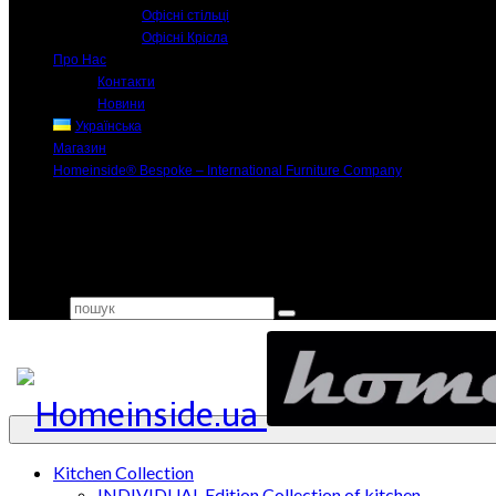
Офісні стільці
Офісні Крісла
Про Нас
Контакти
Новини
Українська
Магазин
Homeinside® Bespoke – International Furniture Company
Search for:
Kitchen Collection
INDIVIDUAL Edition Collection of kitchen