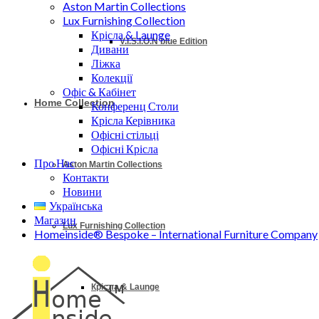
Aston Martin Collections
Lux Furnishing Collection
Крісла & Launge
V.I.S.I.O.N blue Edition
Дивани
Ліжка
Колекції
Офіс & Кабінет
Home Collection
Конференц Столи
Крісла Керівника
Офісні стільці
Офісні Крісла
Про Нас
Aston Martin Collections
Контакти
Новини
Українська
Магазин
Lux Furnishing Collection
Homeinside® Bespoke – International Furniture Company
Крісла & Launge