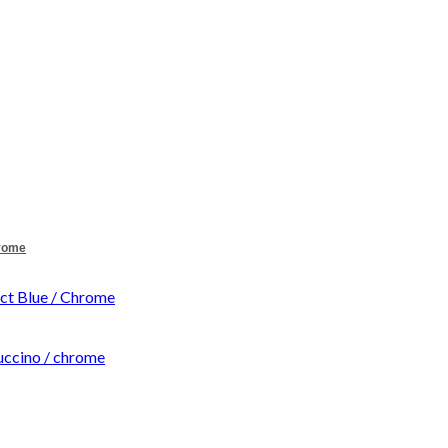
hrome
t Blue / Chrome
ccino / chrome