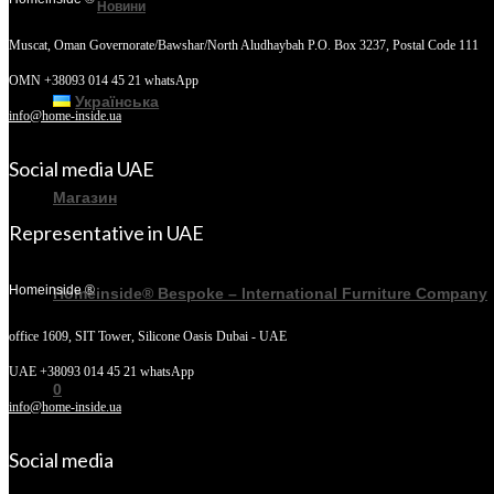
Новини
Muscat, Oman
Governorate/Bawshar/North Aludhaybah P.O. Box 3237, Postal Code 111
OMN +38093 014 45 21 whatsApp
Українська
info@home-inside.ua
Social media UAE
Магазин
Representative in UAE
Homeinside ®
Homeinside® Bespoke – International Furniture Company
office 1609, SIT Tower,
Silicone Oasis Dubai - UAE
UAE +38093 014 45 21 whatsApp
0
info@home-inside.ua
Social media