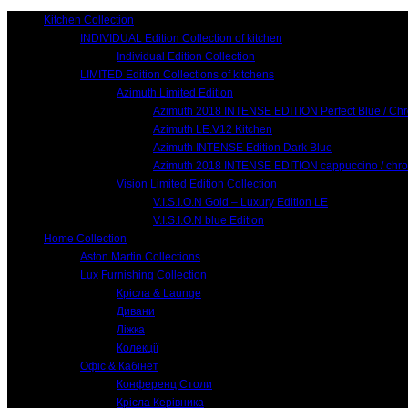
Kitchen Collection
INDIVIDUAL Edition Collection of kitchen
Individual Edition Collection
LIMITED Edition Collections of kitchens
Azimuth Limited Edition
Azimuth 2018 INTENSE EDITION Perfect Blue / Ch
Azimuth LE.V12 Kitchen
Azimuth INTENSE Edition Dark Blue
Azimuth 2018 INTENSE EDITION cappuccino / chr
Vision Limited Edition Collection
V.I.S.I.O.N Gold – Luxury Edition LE
V.I.S.I.O.N blue Edition
Home Collection
Aston Martin Collections
Lux Furnishing Collection
Крісла & Launge
Дивани
Ліжка
Колекції
Офіс & Кабінет
Конференц Столи
Крісла Керівника