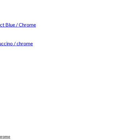
t Blue / Chrome
ccino / chrome
Chrome