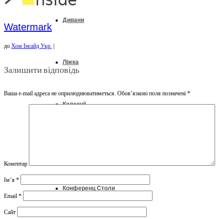
Дивани
Watermark
до
Хом Інсайд Укр.
|
Ліжка
Залишити відповідь
Ваша e-mail адреса не оприлюднюватиметься.
Обов’язкові поля позначені
*
Колекції
Офіс & Кабінет
Коментар
Ім’я
*
Конференц Столи
Email
*
Сайт